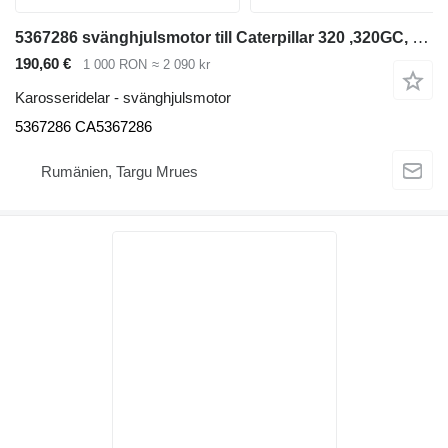
5367286 svänghjulsmotor till Caterpillar 320 ,320GC, 323 ,325 grävmaskin
190,60 €
1 000 RON
≈ 2 090 kr
Karosseridelar - svänghjulsmotor
5367286 CA5367286
Rumänien, Targu Mrues