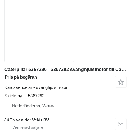
Caterpillar 5367286 - 5367292 svänghjulsmotor till Caterpillar 320 323 325 320GC 323GC 323GX 320D2FM grävmaskin
Pris på begäran
Karosseridelar - svänghjulsmotor
Skick
ny
5367292
Nederländerna, Wouw
J&Th van der Veldt BV