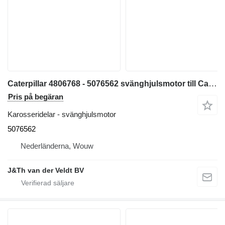
Caterpillar 4806768 - 5076562 svänghjulsmotor till Caterpillar 320 323 325 318C 319C 320D 323D 320E 323F 325F 318F 320D2 323D2 323DL 319DL 320EL 323EL 318EL 320FL 323FL 318FL 320GC 320GX 323GC 323GX 323D2L 323DLN 319DLN 320ELN 320ERR 323ELN 323FLN 320D2FM 321DLCR 320ELRR 323FOEM 325FLCR grävmaskin
Pris på begäran
Karosseridelar - svänghjulsmotor
5076562
Nederländerna, Wouw
J&Th van der Veldt BV