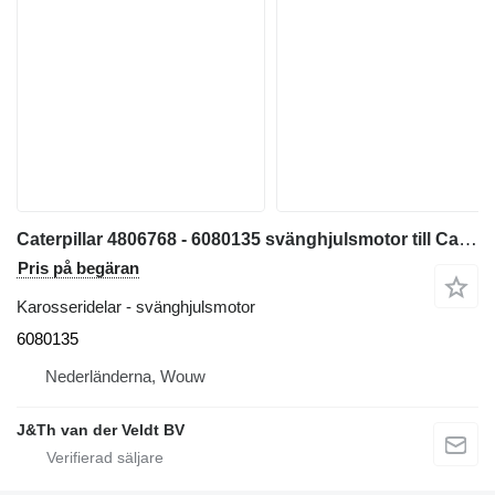
Caterpillar 4806768 - 6080135 svänghjulsmotor till Caterpillar 320 323 325 318C 319C 320D 323D 320E 323F 325F 318F 320D2 323D2 323DL 319DL 320EL 323EL 318EL 320FL 323FL 318FL 320GC 320GX 323GC 323GX 323D2L 323DLN 319DLN 320ELN 320ERR 323ELN 323FLN 320D2FM 321DLCR 320ELRR 323FOEM 325FLCR grävmaskin
Pris på begäran
Karosseridelar - svänghjulsmotor
6080135
Nederländerna, Wouw
J&Th van der Veldt BV