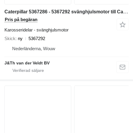
Caterpillar 5367286 - 5367292 svänghjulsmotor till Caterpillar 320 323 325 320GC 323GC 323GX 320D2FM grävmaskin
Pris på begäran
Karosseridelar - svänghjulsmotor
Skick
ny
5367292
Nederländerna, Wouw
J&Th van der Veldt BV