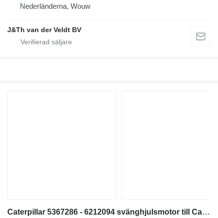
Nederländerna, Wouw
J&Th van der Veldt BV
Caterpillar 5367286 - 6212094 svänghjulsmotor till Caterpillar 320 323 325 320GC 323GC 323GX 320D2FM grävmaskin