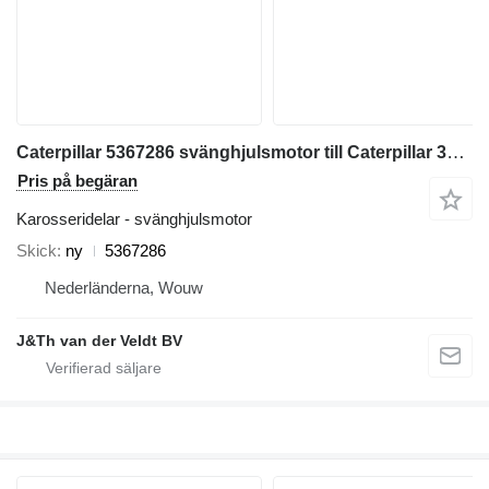
Caterpillar 5367286 svänghjulsmotor till Caterpillar 320 323 325 320GC 323GC 323GX 320D2FM grävmaskin
Pris på begäran
Karosseridelar - svänghjulsmotor
Skick
ny
5367286
Nederländerna, Wouw
J&Th van der Veldt BV