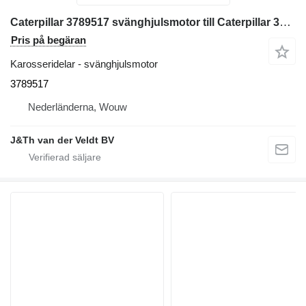
Caterpillar 3789517 svänghjulsmotor till Caterpillar 320 320D 323D 320E 323E 320F 323F 320D2 323D2 320GC grävmaskin
Pris på begäran
Karosseridelar - svänghjulsmotor
3789517
Nederländerna, Wouw
J&Th van der Veldt BV