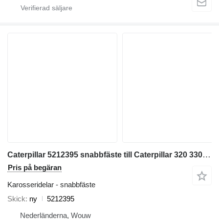
Caterpillar 5212395 snabbfäste till Caterpillar 320 330 313 323 333 315 326 M314 M315 311D 312D 314D 320E 312E 314E 324E 329E 330F 311F 313F 323F 315F 326F 312D2 313D2 320GC 313GC 313GX 315GC M313-07 M314-07 grävmaskin
Pris på begäran
Karosseridelar - snabbfäste
Skick
ny
5212395
Nederländerna, Wouw