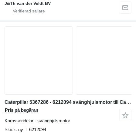
J&Th van der Veldt BV
Caterpillar 5367286 - 6212094 svänghjulsmotor till Caterpillar 320 323 325 320GC 323GC 323GX 320D2FM grävmaskin
Pris på begäran
Karosseridelar - svänghjulsmotor
Skick
ny
6212094