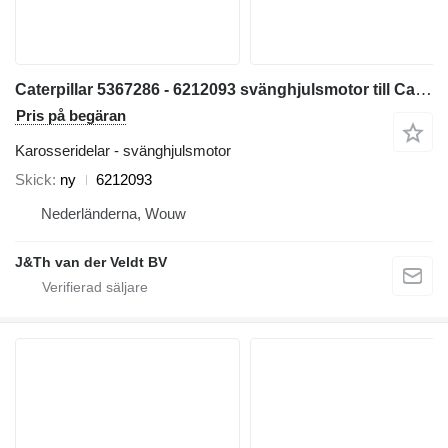
Caterpillar 5367286 - 6212093 svänghjulsmotor till Caterpillar 320 323 325 320GC 323GC 323GX 320D2FM grävmaskin
Pris på begäran
Karosseridelar - svänghjulsmotor
Skick
ny
6212093
Nederländerna, Wouw
J&Th van der Veldt BV