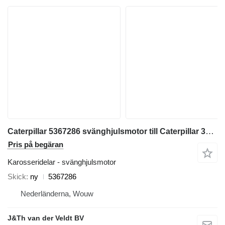
Caterpillar 5367286 svänghjulsmotor till Caterpillar 320 323 325 320GC 323GC 323GX 320D2FM grävmaskin
Pris på begäran
Karosseridelar - svänghjulsmotor
Skick
ny
5367286
Nederländerna, Wouw
J&Th van der Veldt BV