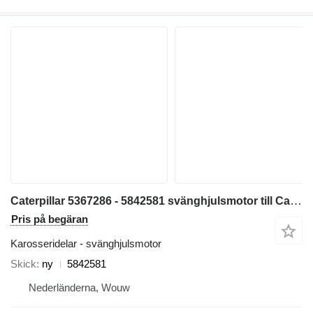
Caterpillar 5367286 - 5842581 svänghjulsmotor till Caterpillar 320 323 325 320GC 323GC 323GX 320D2FM grävmaskin
Pris på begäran
Karosseridelar - svänghjulsmotor
Skick
ny
5842581
Nederländerna, Wouw