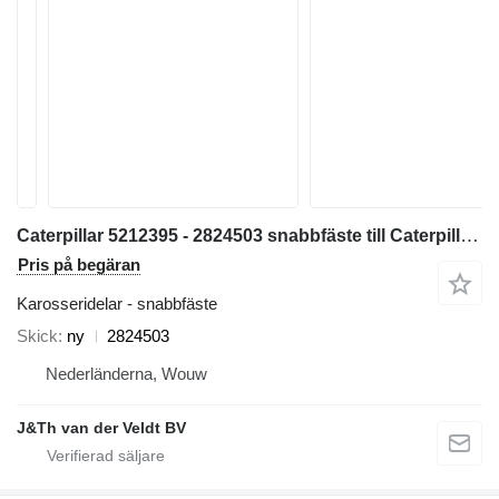
Caterpillar 5212395 - 2824503 snabbfäste till Caterpillar 320 330 313 323 333 315 326 M314 M315 311D 312D 314D 320E 312E 314E 324E 329E 330F 311F 313F 323F 315F 326F 312D2 313D2 320GC 313GC 313GX 315GC M313-07 M314-07 grävmaskin
Pris på begäran
Karosseridelar - snabbfäste
Skick
ny
2824503
Nederländerna, Wouw
J&Th van der Veldt BV