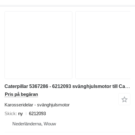
Caterpillar 5367286 - 6212093 svänghjulsmotor till Caterpillar 320 323 325 320GC 323GC 323GX 320D2FM grävmaskin
Pris på begäran
Karosseridelar - svänghjulsmotor
Skick
ny
6212093
Nederländerna, Wouw