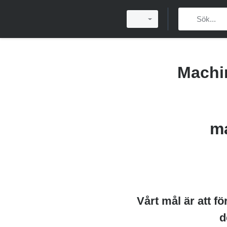
Machin
ma
Vårt mål är att f
d