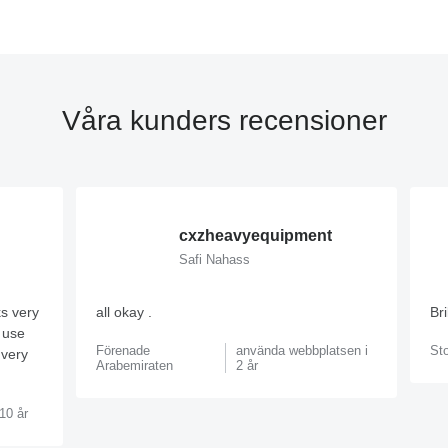
Våra kunders recensioner
cxzheavyequipment
Safi Nahass
s very
all okay .
Br
o use
Förenade
använda webbplatsen i
Sto
 very
Arabemiraten
2 år
10 år