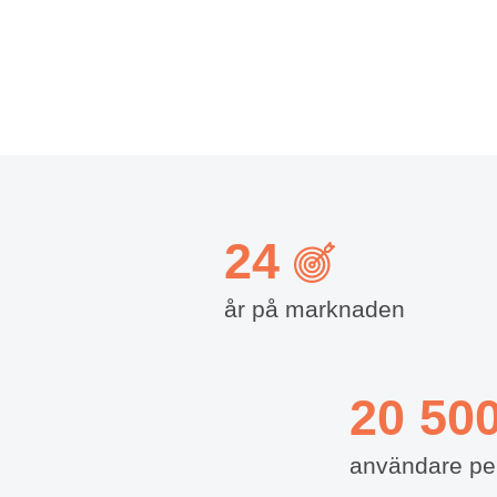
24
år på marknaden
20 50
användare p