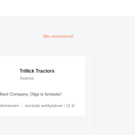
Alla recensioner
Trillick Tractors
Seamus
Felicia
illiant Company, Olga is fantastic!
Machineryline is a ve
construstion machine
rbritannien
använda webbplatsen i 12 år
plateform,even the q
customer is not very
plateform,but the qua
our target customer,
work with Machineryl