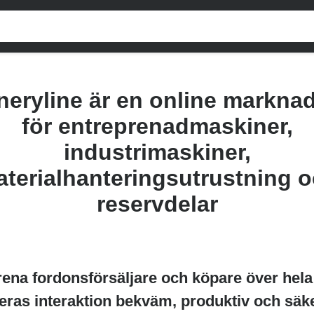
eryline är en online markna
för entreprenadmaskiner,
industrimaskiner,
terialhanteringsutrustning 
reservdelar
örena fordonsförsäljare och köpare över hel
eras interaktion bekväm, produktiv och säk