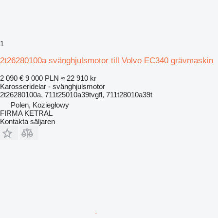
1
2t26280100a svänghjulsmotor till Volvo EC340 grävmaskin
2 090 €
9 000 PLN
≈ 22 910 kr
Karosseridelar - svänghjulsmotor
2t26280100a, 711t25010a39tvgfl, 711t28010a39t
Polen, Koziegłowy
FIRMA KETRAL
Kontakta säljaren