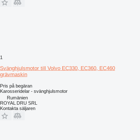
1
Svänghjulsmotor till Volvo EC330, EC360, EC460
grävmaskin
Pris på begäran
Karosseridelar - svänghjulsmotor
Rumänien
ROYAL DRU SRL
Kontakta säljaren