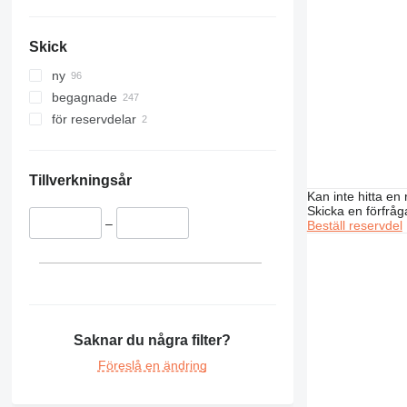
326
PC220
329
PC228
Skick
330
PC240
336
PC270
ny
340
PC290
begagnade
345
PC300
för reservdelar
349
PC340
350
PC350
365
PC360
Tillverkningsår
Kan inte hitta en 
374
PC400
Skicka en förfråg
375
PC450
–
Beställ reservdel
390
PC490
395
PC600
416
PC700
420
PC750
422
PC800
Saknar du några filter?
424
PC850
Föreslå en ändring
426
PC2000
428