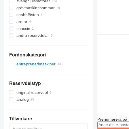
svänghjulsmotorer
grävmaskinsbommar
snabbfästen
armar
chassin
andra reservdelar
Fordonskategori
entreprenadmaskiner
grävmaskiner
bygglastare
kedjegrävare
Reservdelstyp
andra entreprenadmaskiner
minigrävare
minilastare
traktorgrävare
original reservdel
analog
Tillverkare
Prenumerera på 