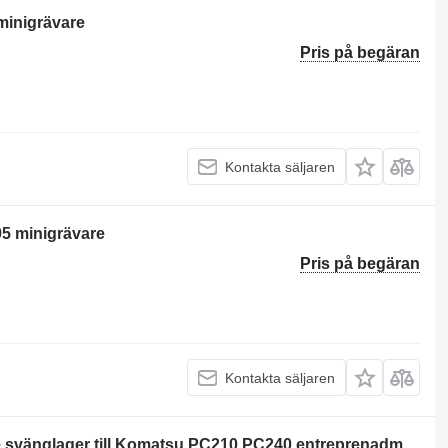
minigrävare
Pris på begäran
Kontakta säljaren
5 minigrävare
Pris på begäran
Kontakta säljaren
Coroana de rotire pentru excavatoare svänglager till Komatsu PC210 PC240 entreprenadmaskiner