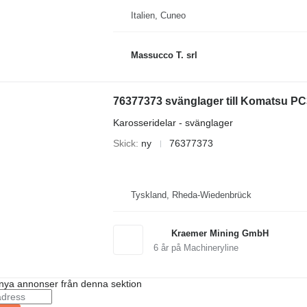
Italien, Cuneo
Massucco T. srl
76377373 svänglager till Komatsu P
Karosseridelar - svänglager
Skick
ny
76377373
Tyskland, Rheda-Wiedenbrück
Kraemer Mining GmbH
6
år på Machineryline
nya annonser från denna sektion