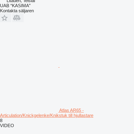
Litauen, Telšiai
UAB “KASIMA”
Kontakta säljaren
Atlas AR65 -
Articulation/Knickgelenke/Knikstuk till hjullastare
8
VIDEO