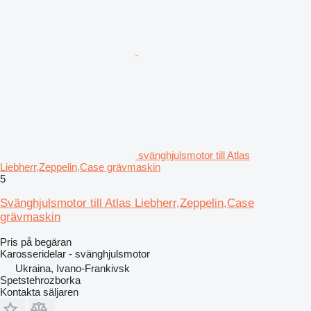
svänghjulsmotor till Atlas
Liebherr,Zeppelin,Case grävmaskin
5
Svänghjulsmotor till Atlas Liebherr,Zeppelin,Case
grävmaskin
Pris på begäran
Karosseridelar - svänghjulsmotor
Ukraina, Ivano-Frankivsk
Spetstehrozborka
Kontakta säljaren