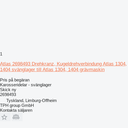
1
Atlas 2698493 Drehkranz, Kugeldrehverbindung Atlas 1304,
1404 svänglager till Atlas 1304, 1404 grävmaskin
Pris på begäran
Karosseridelar - svänglager
Skick
ny
2698493
Tyskland, Limburg-Offheim
TPH group GmbH
Kontakta säljaren