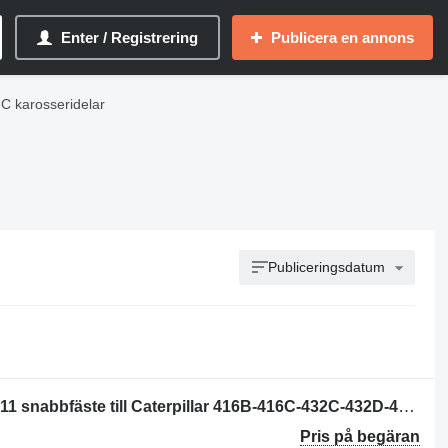
Enter / Registrering
Publicera en annons
6C karosseridelar
Publiceringsdatum
Caterpillar Frame AS-Swing C/D 9R7711 snabbfäste till Caterpillar 416B-416C-432C-432D-428B-438B traktorgrävare
Pris på begäran