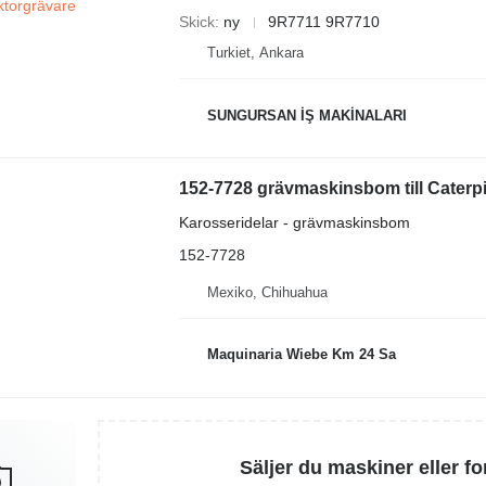
Skick
ny
9R7711 9R7710
Turkiet, Ankara
SUNGURSAN İŞ MAKİNALARI
152-7728 grävmaskinsbom till Caterp
Karosseridelar - grävmaskinsbom
152-7728
Mexiko, Chihuahua
Maquinaria Wiebe Km 24 Sa
Säljer du maskiner eller f