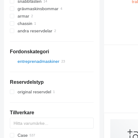
snabbfästen
grävmaskinsbommar
armar
chassin
andra reservdelar
Fordonskategori
entreprenadmaskiner
grävmaskiner
traktorgrävare
Reservdelstyp
original reservdel
Tillverkare
Case
AL
AX
QA
260LC
BC
BG
320
CK