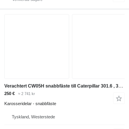
Verachtert CW05H snabbfäste till Caterpillar 301.6 , 302 minigrävare
250 €
≈ 2 741 kr
Karosseridelar - snabbfäste
Tyskland, Westerstede