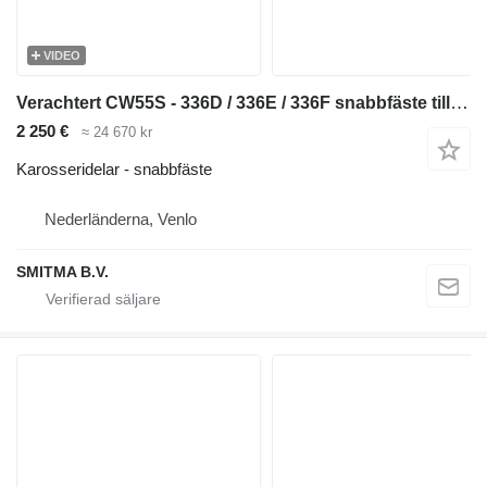
VIDEO
Verachtert CW55S - 336D / 336E / 336F snabbfäste till grävmaskin
2 250 €
≈ 24 670 kr
Karosseridelar - snabbfäste
Nederländerna, Venlo
SMITMA B.V.