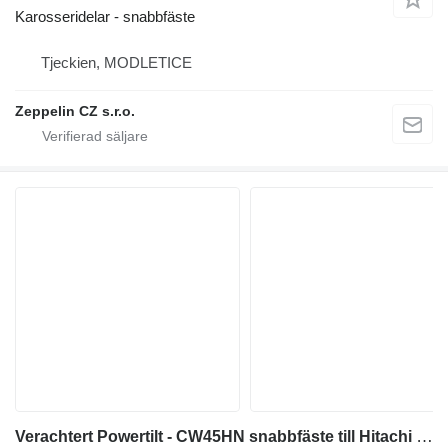
Karosseridelar - snabbfäste
Tjeckien, MODLETICE
Zeppelin CZ s.r.o.
Verachtert Powertilt - CW45HN snabbfäste till Hitachi EX330 ZX350 EX330-3 EX330-5 EX350-5 ZX350-3 ZX350-5 ZX350-6 grävmaskin