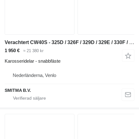
Verachtert CW40S - 325D / 326F / 329D / 329E / 330F / 330 snabbfäste till Caterpillar 325D / 326F / 329D / 329E / 330F / 330 grävmaskin
1 950 €
≈ 21 380 kr
Karosseridelar - snabbfäste
Nederländerna, Venlo
SMITMA B.V.