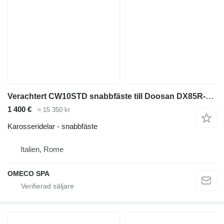
Verachtert CW10STD snabbfäste till Doosan DX85R-3 midigrävare
1 400 €
≈ 15 350 kr
Karosseridelar - snabbfäste
Italien, Rome
OMECO SPA