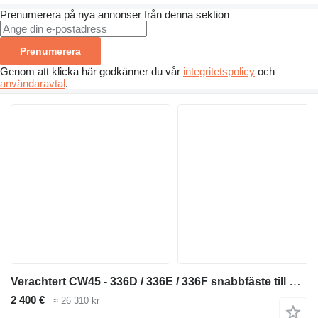
Prenumerera på nya annonser från denna sektion
Prenumerera
Genom att klicka här godkänner du vår
integritetspolicy
och
användaravtal
.
Verachtert CW45 - 336D / 336E / 336F snabbfäste till Caterpillar 336D ,336E, 336F grävmaskin
2 400 €
≈ 26 310 kr