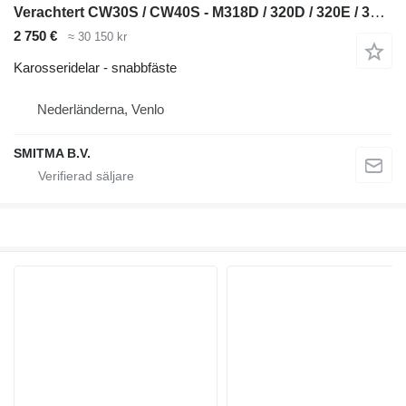
Verachtert CW30S / CW40S - M318D / 320D / 320E / 320F / 323D snabbfäste till Caterpillar M318D,320D, 320E ,320F, 323D grävmaskin
2 750 €
≈ 30 150 kr
Karosseridelar - snabbfäste
Nederländerna, Venlo
SMITMA B.V.