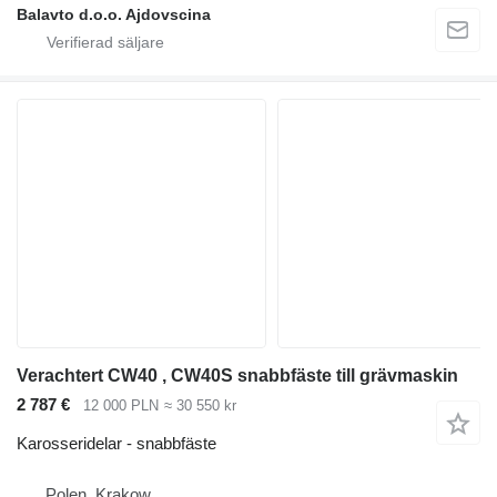
Balavto d.o.o. Ajdovscina
Verachtert CW40 , CW40S snabbfäste till grävmaskin
2 787 €
12 000 PLN
≈ 30 550 kr
Karosseridelar - snabbfäste
Polen, Krakow