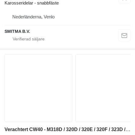
Karosseridelar - snabbfäste
Nederländerna, Venlo
SMITMA B.V.
Verachtert CW40 - M318D / 320D / 320E / 320F / 323D / 323E snabbfäste till Caterpillar 320D / 320E / 320F / 323D / 323E grävmaskin