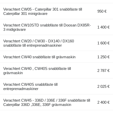
Verachtert CW05 - Caterpillar 301 snabbfäste till
950 €
Caterpillar 301 minigrävare
Verachtert CW10STD snabbfäste till Doosan DX85R-
1 400 €
3 midigrävare
Verachtert CW20 / CW30 - DX140 / DX160
1 600 €
snabbfäste till entreprenadmaskiner
Verachtert CW40 snabbfäste till grävmaskin
1 250 €
Verachtert CW40 , CW40S snabbfäste till
2 787 €
grävmaskin
Verachtert CW40S snabbfäste till
2 025 €
entreprenadmaskiner
Verachtert CW45 - 336D / 336E / 336F snabbfäste till
2 400 €
Caterpillar 336D ,336E, 336F grävmaskin