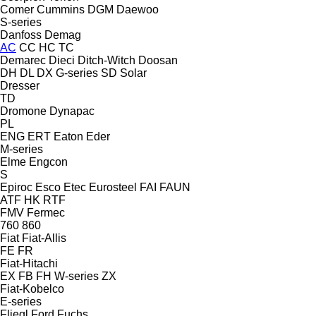
Comer
Cummins
DGM
Daewoo
S-series
Danfoss
Demag
AC
CC
HC
TC
Demarec
Dieci
Ditch-Witch
Doosan
DH
DL
DX
G-series
SD
Solar
Dresser
TD
Dromone
Dynapac
PL
ENG
ERT
Eaton
Eder
M-series
Elme
Engcon
S
Epiroc
Esco
Etec
Eurosteel
FAI
FAUN
ATF
HK
RTF
FMV
Fermec
760
860
Fiat
Fiat-Allis
FE
FR
Fiat-Hitachi
EX
FB
FH
W-series
ZX
Fiat-Kobelco
E-series
Fliegl
Ford
Fuchs