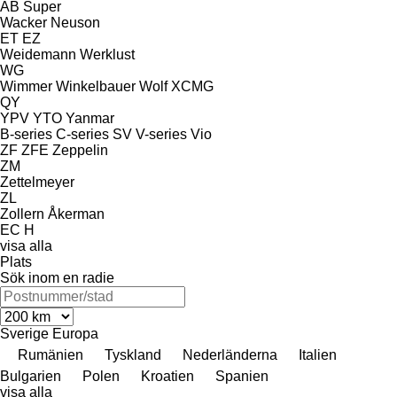
AB
Super
Wacker Neuson
ET
EZ
Weidemann
Werklust
WG
Wimmer
Winkelbauer
Wolf
XCMG
QY
YPV
YTO
Yanmar
B-series
C-series
SV
V-series
Vio
ZF
ZFE
Zeppelin
ZM
Zettelmeyer
ZL
Zollern
Åkerman
EC
H
visa alla
Plats
Sök inom en radie
Sverige
Europa
Rumänien
Tyskland
Nederländerna
Italien
Bulgarien
Polen
Kroatien
Spanien
visa alla