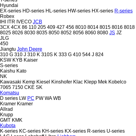
Hyundai
EX-series
HD-series
HL-series
HW-series
HX-series
R-series
Robex
IHI
ITR
IVECO
JCB
3CX
4CX
86
110
205
409
427
456
8010
8014
8015
8016
8018
8025
8026
8030
8035
8050
8052
8056
8060
8080
JS
JZ
JLG
450
Jiangtu
John Deere
310 G
310 J
310 K
310S K
333 G
410
544 J
824
KSW
KYB
Kaiser
S-series
Kaishu
Kato
NK
Kawasaki
Kemp
Kiesel
Kinshofer
Klac
Klepp Mek
Kobelco
7065
7150
CKE
SK
Komatsu
D series
LW
PC
PW
WA
WB
Kramer
Kramer
Allrad
Krupp
GMT
KMK
Kubota
K-series
KC-series
KH-series
KX-series
R-series
U-series