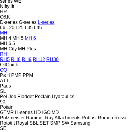
series
WE
Niftylift
HR
O&K
D-series
G-series
L-series
L6
L20
L25
L35
L45
MH
MH 4
MH 5
MH 6
MH 6.5
MH City
MH Plus
RH
RH5
RH8
RH9
RH12
RH30
OilQuick
OQ
P&H
PMP
PPM
ATT
Paus
SL
Pel-Job
Pladdet
Poclain Hydraulics
90
Potain
GTMR
H-series
HD
IGO
MD
Putzmeister
Rammer
Ray Attachments
Robust
Romea
Rossi
Rototilt
Royal
SBL
SET
SMP
SW
Samsung
SE