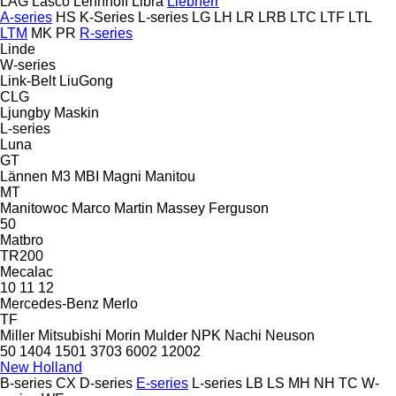
LAG
Lasco
Lehnhoff
Libra
Liebherr
A-series
HS
K-Series
L-series
LG
LH
LR
LRB
LTC
LTF
LTL
LTM
MK
PR
R-series
Linde
W-series
Link-Belt
LiuGong
CLG
Ljungby Maskin
L-series
Luna
GT
Lännen
M3
MBI
Magni
Manitou
MT
Manitowoc
Marco
Martin
Massey Ferguson
50
Matbro
TR200
Mecalac
10
11
12
Mercedes-Benz
Merlo
TF
Miller
Mitsubishi
Morin
Mulder
NPK
Nachi
Neuson
50
1404
1501
3703
6002
12002
New Holland
B-series
CX
D-series
E-series
L-series
LB
LS
MH
NH
TC
W-