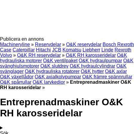
Publicera en annons
Machineryline
»
Reservdelar
»
O&K reservdelar
Bosch Rexroth
Case
Caterpillar
Hitachi
JCB
Komatsu
Liebherr
Linde
Rexroth
Volvo
»
O&K RH reservdelar
»
O&K RH karosseridelar
O&K
hydrauliska motorer
O&K ventilpaket
O&K hydraulpumpar
O&K
svänghjulsmotorer
O&K slutdrev
O&K hydraulcylindrar
O&K
svänglager
O&K hydrauliska rotatorer
O&K hytter
O&K axlar
O&K växellådor
O&K axialkolvpumpar
O&K främre spännrullar
O&K spårrullar
O&K larvkedjor
»
Entreprenadmaskiner O&K
RH karosseridelar
»
Entreprenadmaskiner O&K
RH karosseridelar
Sök