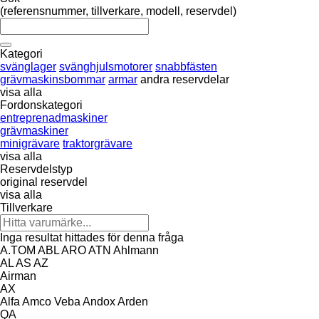
(referensnummer, tillverkare, modell, reservdel)
Kategori
svänglager
svänghjulsmotorer
snabbfästen
grävmaskinsbommar
armar
andra reservdelar
visa alla
Fordonskategori
entreprenadmaskiner
grävmaskiner
minigrävare
traktorgrävare
visa alla
Reservdelstyp
original reservdel
visa alla
Tillverkare
Inga resultat hittades för denna fråga
A.TOM
ABL
ARO
ATN
Ahlmann
AL
AS
AZ
Airman
AX
Alfa
Amco Veba
Andox
Arden
QA