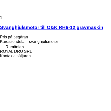
1
Svänghjulsmotor till O&K RH6-12 grävmaskin
Pris på begäran
Karosseridelar - svänghjulsmotor
Rumänien
ROYAL DRU SRL
Kontakta säljaren