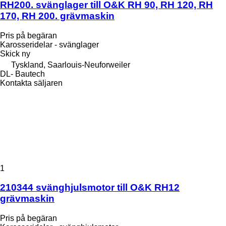
RH200. svänglager till O&K RH 90, RH 120, RH
170, RH 200. grävmaskin
Pris på begäran
Karosseridelar - svänglager
Skick
ny
Tyskland, Saarlouis-Neuforweiler
DL- Bautech
Kontakta säljaren
1
210344 svänghjulsmotor till O&K RH12
grävmaskin
Pris på begäran