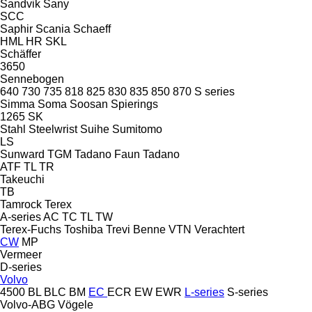
Sandvik
Sany
SCC
Saphir
Scania
Schaeff
HML
HR
SKL
Schäffer
3650
Sennebogen
640
730
735
818
825
830
835
850
870
S series
Simma
Soma
Soosan
Spierings
1265
SK
Stahl
Steelwrist
Suihe
Sumitomo
LS
Sunward
TGM
Tadano Faun
Tadano
ATF
TL
TR
Takeuchi
TB
Tamrock
Terex
A-series
AC
TC
TL
TW
Terex-Fuchs
Toshiba
Trevi Benne
VTN
Verachtert
CW
MP
Vermeer
D-series
Volvo
4500
BL
BLC
BM
EC
ECR
EW
EWR
L-series
S-series
Volvo-ABG
Vögele