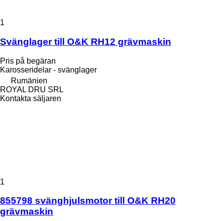
1
Svänglager till O&K RH12 grävmaskin
Pris på begäran
Karosseridelar - svänglager
Rumänien
ROYAL DRU SRL
Kontakta säljaren
1
855798 svänghjulsmotor till O&K RH20
grävmaskin