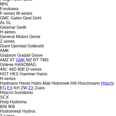
MHL
Furukawa
F-series
W-series
GMC
Galen
Geel
Gehl
AL
SL
Geismar
Geith
H-series
General Motors
Genie
Z series
Giant
Gjerstad
Gottwald
AMK
Grabiron
Gradall
Grove
AMZ
AT
GMK
MZ
RT
TMS
Götene
HANOMAG
44C
44D
60E
D-series
HGT
HKS
Hammer
Hanix
H-series
Hartmann
Henle
Hidro-Mak
Hidromek
Hill
Hirschmann
Hitachi
EG
EX
KH
ZW
ZX
Zaxis
Hitachi-Sumitomo
SCX
Holp
Hydrema
806
906
Hydrometal
Hydros
T-series