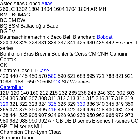
Astec
Atlas Copco
Atlas
260LC
1302
1304
1404
1604
1704
1804
AR
MH
BMT
BOMAG
BC
BM
BW
BQ
BSM
Baltacıoğlu
Bauer
BG
BV
Baumaschinentechnik
Beco
Bell
Blanchard
Bobcat
320
323
325
328
331
334
337
341
425
430
435
442
E series
T
series
Bonfiglioli
Bras
Brevini
Büchler & Geiss
CM
CNH
Cangini
Captok
CK
Carraro
Case IH
Case
420
440
445
450
570
580
590
621
688
695
721
788
821
921
1088
1188
1650
2050M
CX
SR
W-series
Caterpillar
12M
120
140
160
212
215
232
235
236
245
246
301
302
303
304
305
306
307
308
311
312
313
314
315
316
317
318
319
320
321
322
323
324
325
326
329
330
336
340
345
349
350
365
374
375
390
395
416
420
422
424
426
428
430
432
434
438
444
525
906
907
924
928
930
938
950
962
966
972
973
980
982
988
990
992
AP
CB
DE
D series
E-series
F-series
GC
GP
IT
M-series
MH
Champion
Char-Lynn
Claas
Scorpion
Torion