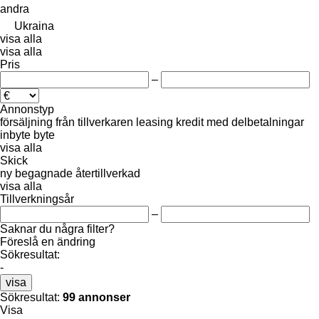
andra
Ukraina
visa alla
visa alla
Pris
–
Annonstyp
försäljning
från tillverkaren
leasing
kredit
med delbetalningar
inbyte
byte
visa alla
Skick
ny
begagnade
återtillverkad
visa alla
Tillverkningsår
–
Saknar du några filter?
Föreslå en ändring
Sökresultat:
-
visa
Sökresultat:
99 annonser
Visa