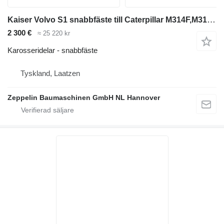
Kaiser Volvo S1 snabbfäste till Caterpillar M314F,M315C,M316F,M316C/D,M318F,M323F grävmaskin
2 300 €
≈ 25 220 kr
Karosseridelar - snabbfäste
Tyskland, Laatzen
Zeppelin Baumaschinen GmbH NL Hannover