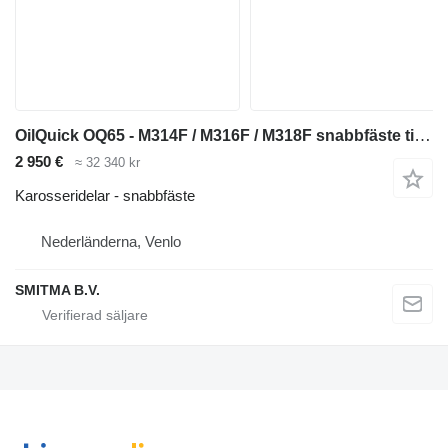
OilQuick OQ65 - M314F / M316F / M318F snabbfäste till Caterpillar M314F / M316F / M318F grävmaskin
2 950 €
≈ 32 340 kr
Karosseridelar - snabbfäste
Nederländerna, Venlo
SMITMA B.V.