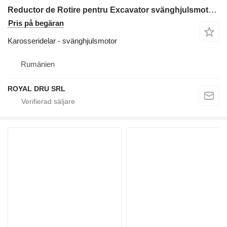
Reductor de Rotire pentru Excavator svänghjulsmotor till Caterpillar Modelele 312DL, 313B și 314C entreprenadmaskiner
Pris på begäran
Karosseridelar - svänghjulsmotor
Rumänien
ROYAL DRU SRL