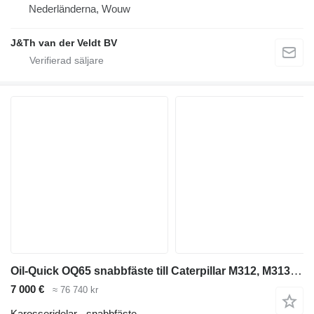
Nederländerna, Wouw
J&Th van der Veldt BV
Oil-Quick OQ65 snabbfäste till Caterpillar M312, M313C/D, M314F, M315/C/D/F grävmaskin
7 000 €
≈ 76 740 kr
Karosseridelar - snabbfäste