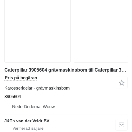
Caterpillar 3905604 grävmaskinsbom till Caterpillar 312E 312F 313F 318F 312EL 315FL 314ECR 312FGC 313FGC 314FCR 314ELCR 313FLGC 315FLCR grävmaskin
Pris på begäran
Karosseridelar - grävmaskinsbom
3905604
Nederländerna, Wouw
J&Th van der Veldt BV