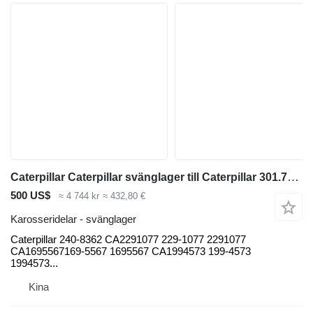
Caterpillar Caterpillar svänglager till Caterpillar 301.7CR 301.7D 308C 308D 308E 308E2CR 311C 312CL 312DL 313D 314C 314D CR 315 315B 315C 317 317B LN 318B M318C M318D M322C M322D 322C 324DL 324EL 326DL 326FL 326D2L 322 322LN 322B L 325B LM325B 330C L330DL 336DL 336D2L 330C 330DL 336DL 385C 390F grävmaskin
500 US$
≈ 4 744 kr
≈ 432,80 €
Karosseridelar - svänglager
Caterpillar 240-8362 CA2291077 229-1077 2291077
CA1695567169-5567 1695567 CA1994573 199-4573
1994573...
Kina