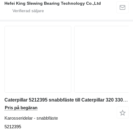
Hefei King Slewing Bearing Technology Co.,Ltd
Caterpillar 5212395 snabbfäste till Caterpillar 320 330 313 323 333 315 326 M314 M315 311D 312D 314D 320E 312E 314E 324E 329E 330F 311F 313F 323F 315F 326F 312D2 313D2 320GC 313GC 313GX 315GC M313-07 M314-07 grävmaskin
Pris på begäran
Karosseridelar - snabbfäste
5212395