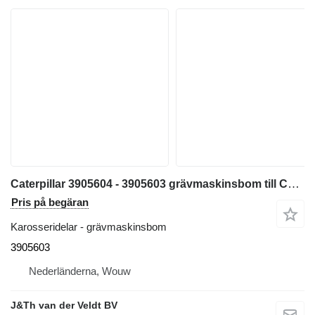
Caterpillar 3905604 - 3905603 grävmaskinsbom till Caterpillar 312E 312F 313F 318F 312EL 315FL 314ECR 312FGC 313FGC 314FCR 314ELCR 313FLGC 315FLCR grävmaskin
Pris på begäran
Karosseridelar - grävmaskinsbom
3905603
Nederländerna, Wouw
J&Th van der Veldt BV