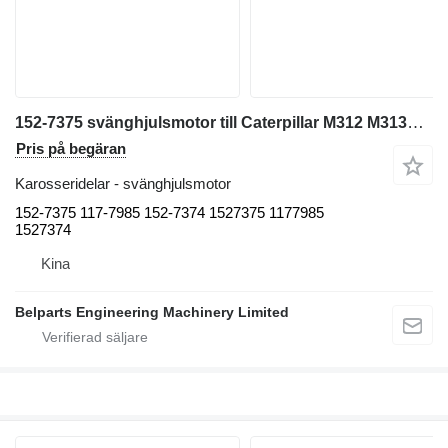
152-7375 svänghjulsmotor till Caterpillar M312 M313C M313D M314F M315 M315C M315D M316C M316D M317D2 grävmaskin
Pris på begäran
Karosseridelar - svänghjulsmotor
152-7375 117-7985 152-7374 1527375 1177985
1527374
Kina
Belparts Engineering Machinery Limited