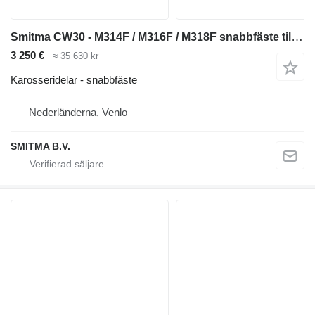
Smitma CW30 - M314F / M316F / M318F snabbfäste till Caterpillar M314F / M316F / M318F grävmaskin
3 250 €
≈ 35 630 kr
Karosseridelar - snabbfäste
Nederländerna, Venlo
SMITMA B.V.