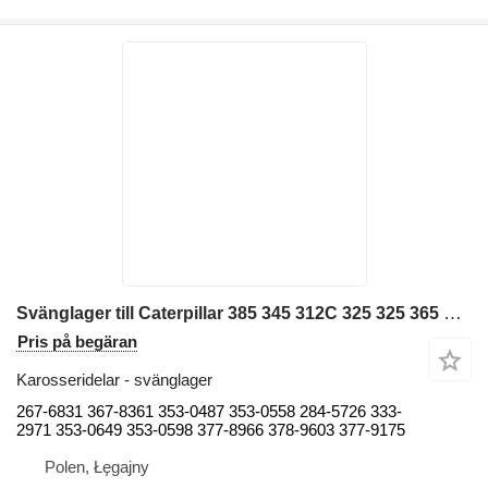
Svänglager till Caterpillar 385 345 312C 325 325 365 M314 M313 302.5 345 kedjegrävare
Pris på begäran
Karosseridelar - svänglager
267-6831 367-8361 353-0487 353-0558 284-5726 333-
2971 353-0649 353-0598 377-8966 378-9603 377-9175
Polen, Łęgajny