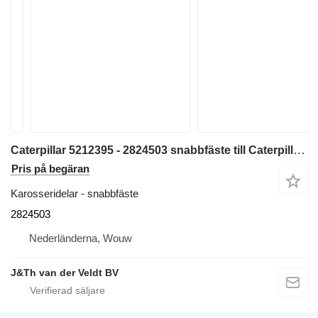
Caterpillar 5212395 - 2824503 snabbfäste till Caterpillar 320 330 313 323 333 315 326 M314 M315 311D 312D 314D 320E 312E 314E 324E 329E 330F 311F 313F 323F 315F 326F 312D2 313D2 320GC 313GC 313GX 315GC M313-07 M314-07 grävmaskin
Pris på begäran
Karosseridelar - snabbfäste
2824503
Nederländerna, Wouw
J&Th van der Veldt BV