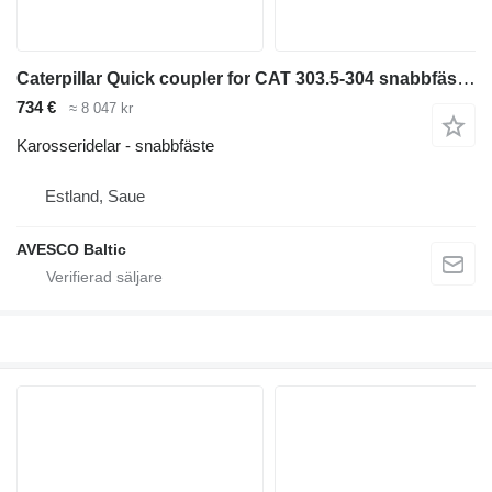
Caterpillar Quick coupler for CAT 303.5-304 snabbfäste till Caterpillar 303.5-304 grävmaskin
734 €
≈ 8 047 kr
Karosseridelar - snabbfäste
Estland, Saue
AVESCO Baltic