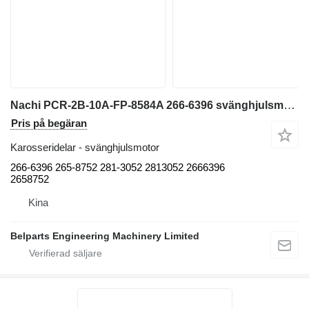
Nachi PCR-2B-10A-FP-8584A 266-6396 svänghjulsmotor till Caterpillar 303.5C 303.5D 303.5E 304D CR 304E minigrävare
Pris på begäran
Karosseridelar - svänghjulsmotor
266-6396 265-8752 281-3052 2813052 2666396
2658752
Kina
Belparts Engineering Machinery Limited