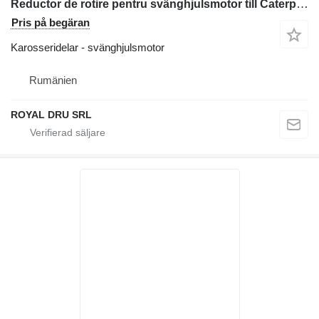
Reductor de rotire pentru svänghjulsmotor till Caterpillar 302.5, 303.5, 304.5 grävmaskin
Pris på begäran
Karosseridelar - svänghjulsmotor
Rumänien
ROYAL DRU SRL