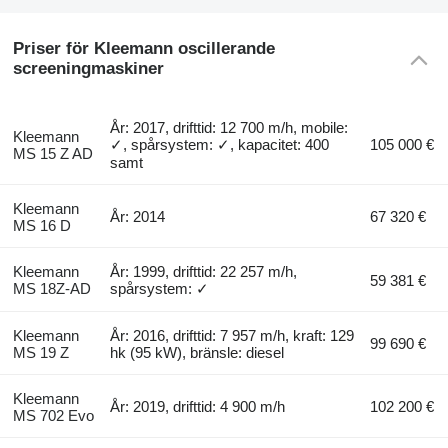
Priser för Kleemann oscillerande
screeningmaskiner
År: 2017, drifttid: 12 700 m/h, mobile:
Kleemann
✓, spårsystem: ✓, kapacitet: 400
105 000 €
MS 15 Z AD
samt
Kleemann
År: 2014
67 320 €
MS 16 D
Kleemann
År: 1999, drifttid: 22 257 m/h,
59 381 €
MS 18Z-AD
spårsystem: ✓
Kleemann
År: 2016, drifttid: 7 957 m/h, kraft: 129
99 690 €
MS 19 Z
hk (95 kW), bränsle: diesel
Kleemann
År: 2019, drifttid: 4 900 m/h
102 200 €
MS 702 Evo