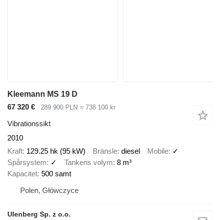
Kleemann MS 19 D
67 320 €
289 900 PLN
≈ 738 100 kr
Vibrationssikt
2010
Kraft
129.25 hk (95 kW)
Bränsle
diesel
Mobile
✓
Spårsystem
✓
Tankens volym
8 m³
Kapacitet
500 samt
Polen, Główczyce
Ulenberg Sp. z o.o.