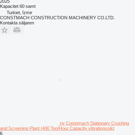
2025
Kapacitet
60 samt
Turkiet, İzmir
CONSTMACH CONSTRUCTION MACHINERY CO.LTD.
Kontakta säljaren
ny Constmach Stationary Crushing
and Screening Plant (400 Ton/Hour Capacity vibrationssikt
6