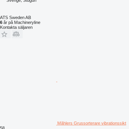
Sverige, Stugun
ATS Sweden AB
6
år på Machineryline
Kontakta säljaren
Mãhlers Grussorterare vibrationssikt
58