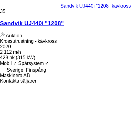
Sandvik UJ440i "1208" kävkross
35
Sandvik UJ440i "1208"
Auktion
Krossutrustning - kävkross
2020
2 112 m/h
428 hk (315 kW)
Mobil
✓
Spårsystem
✓
Sverige, Finspång
Maskinera AB
Kontakta säljaren