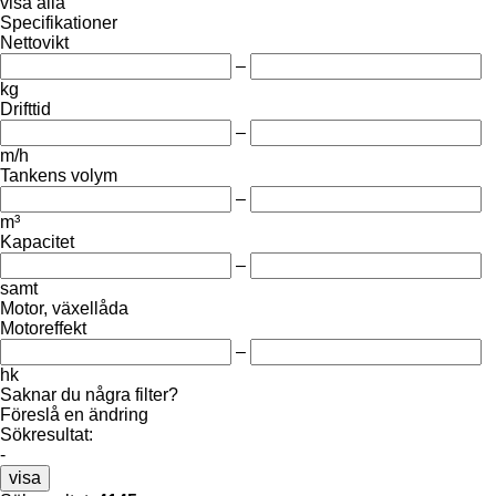
visa alla
Specifikationer
Nettovikt
–
kg
Drifttid
–
m/h
Tankens volym
–
m³
Kapacitet
–
samt
Motor, växellåda
Motoreffekt
–
hk
Saknar du några filter?
Föreslå en ändring
Sökresultat:
-
visa