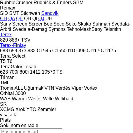
RubbleCrusher
Rudnick & Enners
SBM
Remax
SID
SMT Stichweh
Sandvik
CH
QA
QE
QH
QI
QJ
UH
Sany
Screen
ScreenBee
Seco
Seko
Skako
Suhman
Svedala-
Arbrå
Svedala-Demag
Symons
TehnoMashStroy
Telsmith
Terex
820
883+
TSV
Terex-Finlay
683
694
873
883
C1545
C1550
I110
J960
J1170
J1175
Terra Select
T5
T6
TerraGator
Tesab
623
700i
800i
1412
10570
TS
Triman
TMI
TrommALL
Uğurmak
VTN
Verdés
Viper
Vortex
Orbital 3000
WAB
Warrior
Weller
Wille
Willibald
SR
XCMG
Xrok
YTO
Zemmler
visa alla
Plats
Sök inom en radie