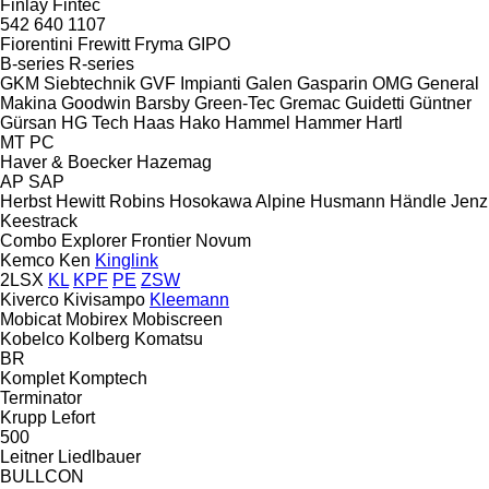
Finlay
Fintec
542
640
1107
Fiorentini
Frewitt
Fryma
GIPO
B-series
R-series
GKM Siebtechnik
GVF Impianti
Galen
Gasparin OMG
General
Makina
Goodwin Barsby
Green-Tec
Gremac
Guidetti
Güntner
Gürsan
HG Tech
Haas
Hako
Hammel
Hammer
Hartl
MT
PC
Haver & Boecker
Hazemag
AP
SAP
Herbst
Hewitt Robins
Hosokawa Alpine
Husmann
Händle
Jenz
Keestrack
Combo
Explorer
Frontier
Novum
Kemco
Ken
Kinglink
2LSX
KL
KPF
PE
ZSW
Kiverco
Kivisampo
Kleemann
Mobicat
Mobirex
Mobiscreen
Kobelco
Kolberg
Komatsu
BR
Komplet
Komptech
Terminator
Krupp
Lefort
500
Leitner
Liedlbauer
BULLCON