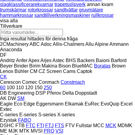
slagklassificerarekvarnar
trapetsslipverk
annan kvarn
trumskärmar
rotorkrossar
sandtvättar
gruvmätare
hammarkrossar
sandtillverkningsmaskiner
rullkrossar
visa alla
Tillverkare
Inga resultat hittades för denna fråga
2CMachinery
ABC
Adoc
Allis-Chalmers
Allu
Alpine
Ammann
Anaconda
DF
Andritz
Anfer
Apex
Arjes
Astec
BHS
Backers
Baioni
Barford
Beyer
Binder
Birim Makina
Bison
BlueMAC
Boratas
Brown
Lenox
Bühler
CM
CZ Screen
Cams
Captok
CK
Cerescon
Comec
Conmach
Constmach
60
100
110
120
150
250
DB Engineering
DSP Přerov
Delta
Doppstadt
AK
DW
SM
Eagle
Eco
Edge
Eggersmann
Elkamak
EuRec
EvoQuip
Excel
Extec
C-series
E-series
S-series
X-series
Ezystak
FABO
DSHC
FTB
FTC
FTI
FTJ
FTS
FTV
Fullstar
MCC
MCK
MDMK
ME
MJK
MTK
MVSI
PRO
VSI