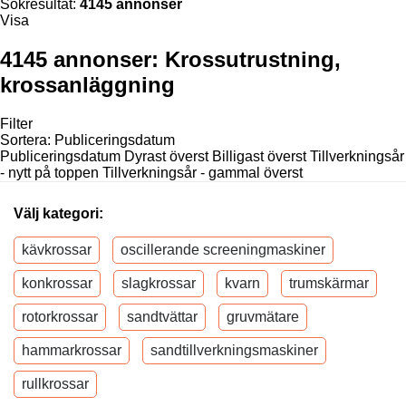
Sökresultat:
4145 annonser
Visa
4145 annonser:
Krossutrustning,
krossanläggning
Filter
Sortera
:
Publiceringsdatum
Publiceringsdatum
Dyrast överst
Billigast överst
Tillverkningsår
- nytt på toppen
Tillverkningsår - gammal överst
Välj kategori:
kävkrossar
oscillerande screeningmaskiner
konkrossar
slagkrossar
kvarn
trumskärmar
rotorkrossar
sandtvättar
gruvmätare
hammarkrossar
sandtillverkningsmaskiner
rullkrossar