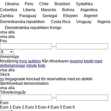
Ukraina
Peru
Chile
Brasilien
Sydafrika
Colombia
Liberia
Marocko
Bolivia
Argentina
Zambia
Paraguay
Senegal
Etiopien
Algeriet
Dominikanska republiken
Costa Rica
Uruguay
Nigeria
Demokratiska republiken Kongo
visa alla
visa alla
Pris
–
Annonstyp
försäljning
hyra
auktion
från tillverkaren
leasing
kredit
med
delbetalningar
inbyte
byte
visa alla
Skick
ny
begagnade
krockad
för reservdelar
med en defekt
återtillverkad
demonstration
visa alla
Tillverkningsår
–
Euro
Euro 1
Euro 2
Euro 3
Euro 4
Euro 5
Euro 6