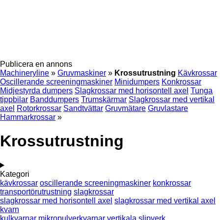
Publicera en annons
Machineryline
»
Gruvmaskiner
»
Krossutrustning
Kävkrossar
Oscillerande screeningmaskiner
Minidumpers
Konkrossar
Midjestyrda dumpers
Slagkrossar med horisontell axel
Tunga
tippbilar
Banddumpers
Trumskärmar
Slagkrossar med vertikal
axel
Rotorkrossar
Sandtvättar
Gruvmätare
Gruvlastare
Hammarkrossar
»
Krossutrustning
Kategori
kävkrossar
oscillerande screeningmaskiner
konkrossar
transportörutrustning
slagkrossar
slagkrossar med horisontell axel
slagkrossar med vertikal axel
kvarn
kulkvarnar
mikropulverkvarnar
vertikala slipverk