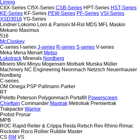
Liming
C6X-Series
CI5X-Series
CSB-Series
HPT-Series
HST-Series
KE-Series
KF-Series
PEW-Series
PF-Series
VSI-Series
XSD3016
YG-Series
Lindner
Lokomo
Loro & Parisini
M-Rol
MDS
MFL
Maskin
Mekano
Maximus
516
McCloskey
C-series
I-series
J-series
R-series
S-series
V-series
Meka
Mena
Menart
Metso
Lokotrack
Minerals
Nordberg
Minero
Mini
Minyu
Mogensen
Morbark
Murska
Müller
Machinery
NC Engineering
Neonmach
Netzsch
Neuenhauser
Nordberg
C-series
OM
Omega
PSP
Pallmann
Parker
RT
Peletto
Peterson
Polygonmach
Portafill
Powerscreen
Chieftain
Commander
Maxtrak
Metrotrak
Premiertrak
Trakpactor
Warrior
Probst
Pronar
MPB
ROC
Rapid
Reiter & Crippa
Resta
Retsch
Rev
Rhino
Rimac
Rockster
Roco
Rollier
Rubble Master
CS
RM
VS