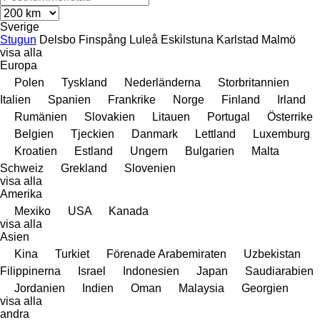
Sverige
Stugun
Delsbo
Finspång
Luleå
Eskilstuna
Karlstad
Malmö
visa alla
Europa
Polen
Tyskland
Nederländerna
Storbritannien
Italien
Spanien
Frankrike
Norge
Finland
Irland
Rumänien
Slovakien
Litauen
Portugal
Österrike
Belgien
Tjeckien
Danmark
Lettland
Luxemburg
Kroatien
Estland
Ungern
Bulgarien
Malta
Schweiz
Grekland
Slovenien
visa alla
Amerika
Mexiko
USA
Kanada
visa alla
Asien
Kina
Turkiet
Förenade Arabemiraten
Uzbekistan
Filippinerna
Israel
Indonesien
Japan
Saudiarabien
Jordanien
Indien
Oman
Malaysia
Georgien
visa alla
andra