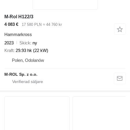
M-Rol H122/3
4 083 €
17 580 PLN
≈ 44 760 kr
Hammarkross
2023
Skick
ny
Kraft
29.93 hk (22 kW)
Polen, Odolanów
M-ROL Sp. z o.o.