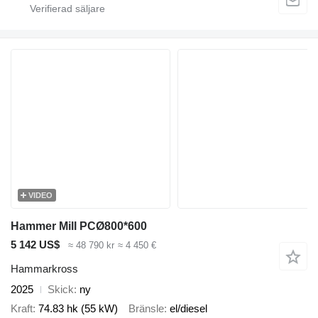
VIDEO
Hammer Mill PCØ800*600
5 142 US$
≈ 48 790 kr
≈ 4 450 €
Hammarkross
2025
Skick
ny
Kraft
74.83 hk (55 kW)
Bränsle
el/diesel