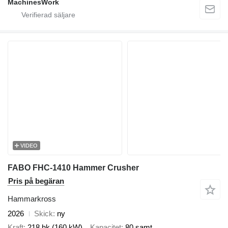
MachinesWork
VIDEO
FABO FHC-1410 Hammer Crusher
Pris på begäran
Hammarkross
2026
Skick
ny
Kraft
218 hk (160 kW)
Kapacitet
80 samt