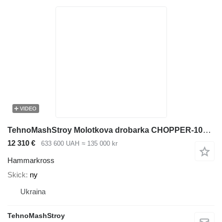
VIDEO
TehnoMashStroy Molotkova drobarka CHOPPER-1000 z bunkerom podachi "TYTAN-5"
12 310 €
633 600 UAH
≈ 135 000 kr
Hammarkross
Skick
ny
Ukraina
TehnoMashStroy