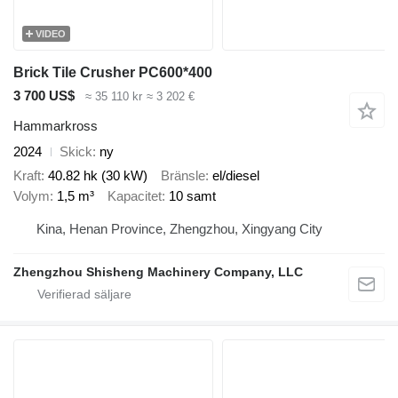
VIDEO
Brick Tile Crusher PC600*400
3 700 US$
≈ 35 110 kr
≈ 3 202 €
Hammarkross
2024
Skick
ny
Kraft
40.82 hk (30 kW)
Bränsle
el/diesel
Volym
1,5 m³
Kapacitet
10 samt
Kina, Henan Province, Zhengzhou, Xingyang City
Zhengzhou Shisheng Machinery Company, LLC