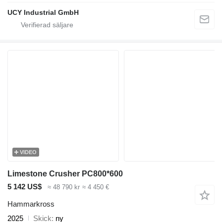
UCY Industrial GmbH
VIDEO
Limestone Crusher PC800*600
5 142 US$
≈ 48 790 kr
≈ 4 450 €
Hammarkross
2025
Skick
ny