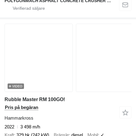
POLYGONMACH ASPHALT CONCRETE CRUSHER SYSTEMS
VIDEO
Rubble Master RM 100GO!
Pris på begäran
Hammarkross
2022
3 498 m/h
Kraft
329 hk (242 kW)
Bränsle
diesel
Mobil
✓