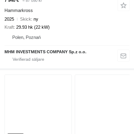
7 940 €
≈ 87 050 kr
Hammarkross
2025
Skick
ny
Kraft
29.93 hk (22 kW)
Polen, Poznań
MHM INVESTMENTS COMPANY Sp.z o.o.