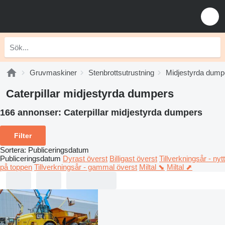
Gruvmaskiner
Stenbrottsutrustning
Midjestyrda dump
Caterpillar midjestyrda dumpers
166 annonser:
Caterpillar midjestyrda dumpers
Filter
Sortera
:
Publiceringsdatum
Publiceringsdatum
Dyrast överst
Billigast överst
Tillverkningsår - nytt
på toppen
Tillverkningsår - gammal överst
Miltal ⬊
Miltal ⬈