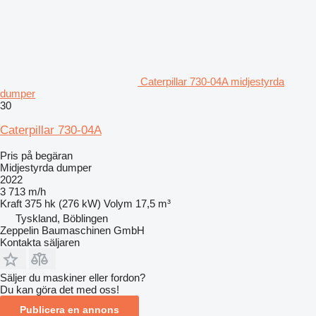
Caterpillar 730-04A midjestyrda
dumper
30
Caterpillar 730-04A
Pris på begäran
Midjestyrda dumper
2022
3 713 m/h
Kraft
375 hk (276 kW)
Volym
17,5 m³
Tyskland, Böblingen
Zeppelin Baumaschinen GmbH
Kontakta säljaren
Säljer du maskiner eller fordon?
Du kan göra det med oss!
Publicera en annons