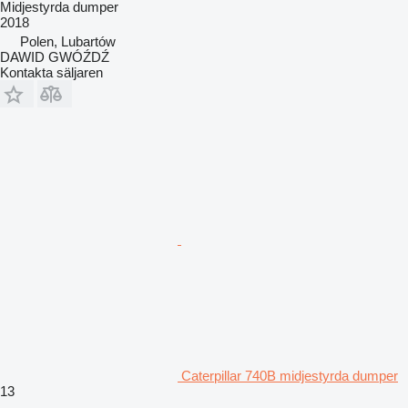
Midjestyrda dumper
2018
Polen, Lubartów
DAWID GWÓŹDŹ
Kontakta säljaren
Caterpillar 740B midjestyrda dumper
13