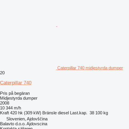
Caterpillar 740 midjestyrda dumper
20
Caterpillar 740
Pris på begäran
Midjestyrda dumper
2008
10 344 m/h
Kraft
420 hk (309 kW)
Bränsle
diesel
Last.kap.
38 100 kg
Slovenien, Ajdovščina
Balavto d.o.o. Ajdovscina
Kontakta säljaren