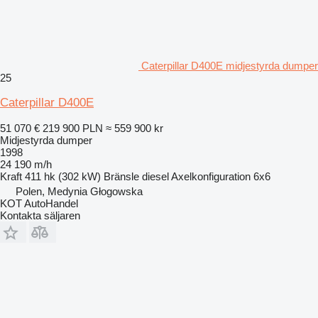
Caterpillar D400E midjestyrda dumper
25
Caterpillar D400E
51 070 €
219 900 PLN
≈ 559 900 kr
Midjestyrda dumper
1998
24 190 m/h
Kraft
411 hk (302 kW)
Bränsle
diesel
Axelkonfiguration
6x6
Polen, Medynia Głogowska
KOT AutoHandel
Kontakta säljaren