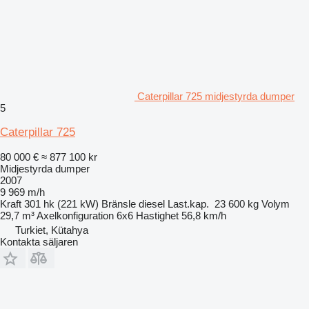
Caterpillar 725 midjestyrda dumper
5
Caterpillar 725
80 000 €
≈ 877 100 kr
Midjestyrda dumper
2007
9 969 m/h
Kraft
301 hk (221 kW)
Bränsle
diesel
Last.kap.
23 600 kg
Volym
29,7 m³
Axelkonfiguration
6x6
Hastighet
56,8 km/h
Turkiet, Kütahya
Kontakta säljaren