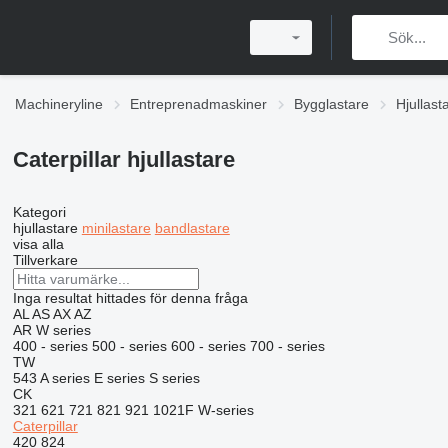
Machineryline
Entreprenadmaskiner
Bygglastare
Hjullast
Caterpillar hjullastare
Kategori
hjullastare
minilastare
bandlastare
visa alla
Tillverkare
Inga resultat hittades för denna fråga
AL
AS
AX
AZ
AR
W series
400 - series
500 - series
600 - series
700 - series
TW
543
A series
E series
S series
CK
321
621
721
821
921
1021F
W-series
Caterpillar
420
824