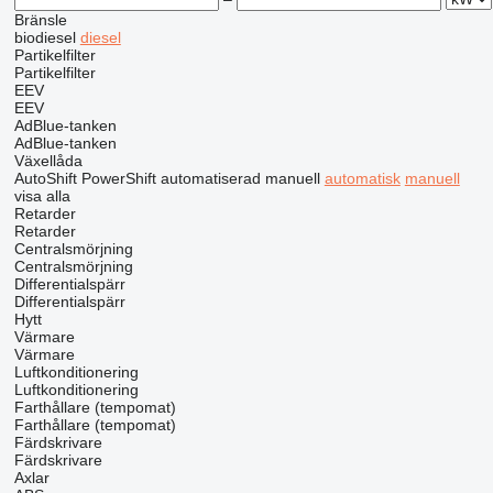
Bränsle
biodiesel
diesel
Partikelfilter
Partikelfilter
EEV
EEV
AdBlue-tanken
AdBlue-tanken
Växellåda
AutoShift
PowerShift
automatiserad manuell
automatisk
manuell
visa alla
Retarder
Retarder
Centralsmörjning
Centralsmörjning
Differentialspärr
Differentialspärr
Hytt
Värmare
Värmare
Luftkonditionering
Luftkonditionering
Farthållare (tempomat)
Farthållare (tempomat)
Färdskrivare
Färdskrivare
Axlar