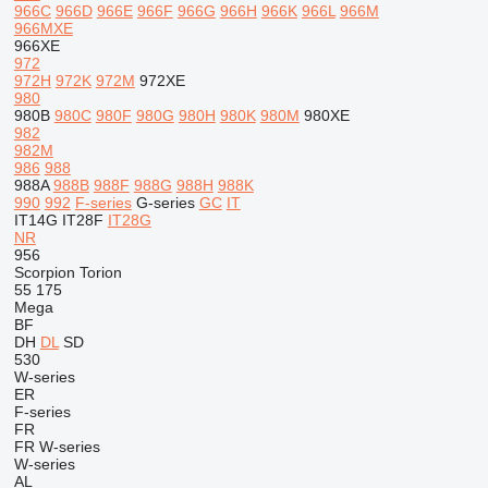
966C
966D
966E
966F
966G
966H
966K
966L
966M
966MXE
966XE
972
972H
972K
972M
972XE
980
980B
980C
980F
980G
980H
980K
980M
980XE
982
982M
986
988
988A
988B
988F
988G
988H
988K
990
992
F-series
G-series
GC
IT
IT14G
IT28F
IT28G
NR
956
Scorpion
Torion
55
175
Mega
BF
DH
DL
SD
530
W-series
ER
F-series
FR
FR
W-series
W-series
AL