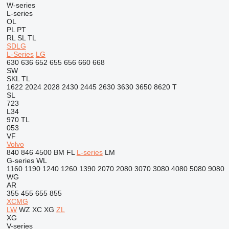
W-series
L-series
OL
PL
PT
RL
SL
TL
SDLG
L-Series
LG
630
636
652
655
656
660
668
SW
SKL
TL
1622
2024
2028
2430
2445
2630
3630
3650
8620 T
SL
723
L34
970
TL
053
VF
Volvo
840
846
4500
BM
FL
L-series
LM
G-series
WL
1160
1190
1240
1260
1390
2070
2080
3070
3080
4080
5080
9080
WG
AR
355
455
655
855
XCMG
LW
WZ
XC
XG
ZL
XG
V-series