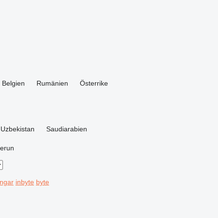
Belgien
Rumänien
Österrike
Uzbekistan
Saudiarabien
erun
ingar
inbyte
byte