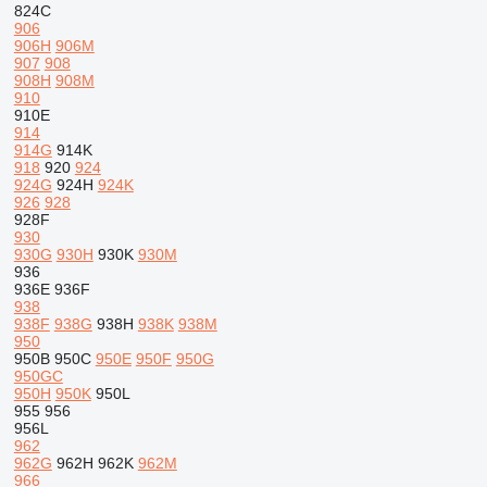
824C
906
906H
906M
907
908
908H
908M
910
910E
914
914G
914K
918
920
924
924G
924H
924K
926
928
928F
930
930G
930H
930K
930M
936
936E
936F
938
938F
938G
938H
938K
938M
950
950B
950C
950E
950F
950G
950GC
950H
950K
950L
955
956
956L
962
962G
962H
962K
962M
966