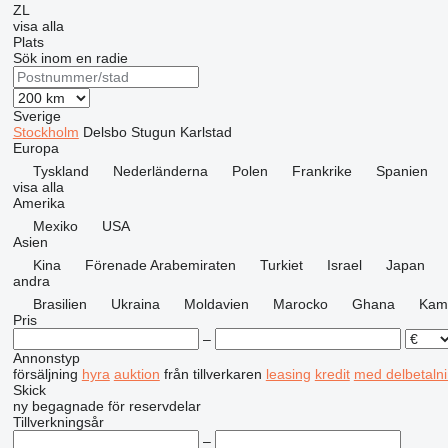
ZL
visa alla
Plats
Sök inom en radie
Sverige
Stockholm
Delsbo
Stugun
Karlstad
Europa
Tyskland
Nederländerna
Polen
Frankrike
Spanien
visa alla
Amerika
Mexiko
USA
Asien
Kina
Förenade Arabemiraten
Turkiet
Israel
Japan
andra
Brasilien
Ukraina
Moldavien
Marocko
Ghana
Kam
Pris
–
Annonstyp
försäljning
hyra
auktion
från tillverkaren
leasing
kredit
med delbetaln
Skick
ny
begagnade
för reservdelar
Tillverkningsår
–