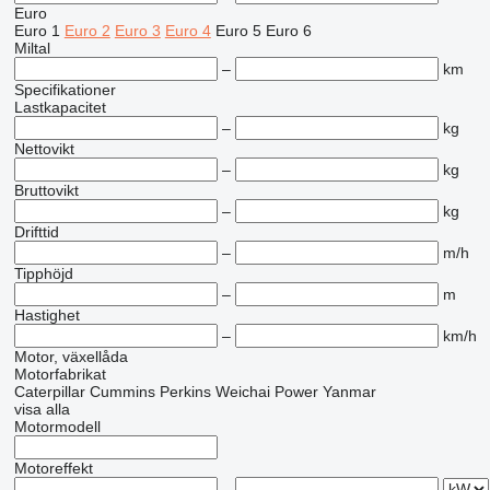
Euro
Euro 1
Euro 2
Euro 3
Euro 4
Euro 5
Euro 6
Miltal
–
km
Specifikationer
Lastkapacitet
–
kg
Nettovikt
–
kg
Bruttovikt
–
kg
Drifttid
–
m/h
Tipphöjd
–
m
Hastighet
–
km/h
Motor, växellåda
Motorfabrikat
Caterpillar
Cummins
Perkins
Weichai Power
Yanmar
visa alla
Motormodell
Motoreffekt
–