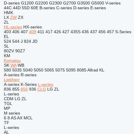
D-series
G1200
G2200
G2300
G2700
G3500
G5000
V-series
44C
44D
55D
60E
B-series
C-series
D-series
E-series
HMK
LX
ZW
ZX
ZL
HL-series
HX-series
403
406
407
409
411
417
426
427
435S
436
437
456
457
S-Series
EL
524
544 J
824
JD
SL
80ZV
90Z7
KM
Komatsu
SK
WA
WB
580
5035
5040
5050
5065
5075
5095
8085
Allrad
KL
A-series
R-series
Liebherr
A-series
K-Series
L-series
836
855
856
936
CLG
LG
ZL
L-series
CDM
LG
ZL
TGL
MP
M series
6
8
AS
AX
MCL
TF
L-series
AL