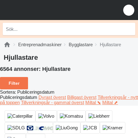
Entreprenadmaskiner
Bygglastare
Hjullastare
Hjullastare
6564 annonser:
Hjullastare
Filter
Sortera
:
Publiceringsdatum
Publiceringsdatum
Dyrast överst
Billigast överst
Tillverkningsår - nytt
på toppen
Tillverkningsår - gammal överst
Miltal ⬊
Miltal ⬈