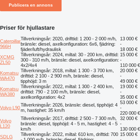
Publicera en annons
Priser för hjullastare
Tillverkningsår: 2020, drifttid: 1 200 - 2 000 m/h,
13 000 €
Caterpillar
bränsle: diesel, axelkonfiguration: 6x6, fjädring:
-
966H
fjäder/luft/hydraulisk
18 000 €
Tillverkningsår: 2024, miltal: 30 - 200 km, drifttid:
15 000 €
XCMG
300 - 310 m/h, bränsle: diesel, axelkonfiguration:
-
ZL50
4x2/4x4
110 000 €
Tillverkningsår: 2018, miltal: 1 300 - 3 700 km,
20 000 €
Komatsu
drifttid: 2 100 - 2 900 m/h, bränsle: diesel,
-
WA470
tipphöjd: 3 m
49 000 €
Tillverkningsår: 2022, miltal: 1 300 - 2 400 km,
19 000 €
Komatsu
drifttid: 790 - 2 100 m/h, bränsle: diesel,
-
WA380
axelkonfiguration: 4x2
35 000 €
53 000 €
Tillverkningsår: 2026, bränsle: diesel, tipphöjd: 4
Volvo L90
-
m, hastighet: 35 km/h
220 000 €
Tillverkningsår: 2017, drifttid: 2 500 - 7 300 m/h,
32 000 €
Volvo
bränsle: diesel, tipphöjd: 4 - 5 m, hastighet: 4 - 5
-
L120
km/h
130 000 €
Tillverkningsår: 2022, miltal: 610 km, drifttid: 700
15 000 €
SDLG
- 1 000 m/h, bränsle: diesel, fjädring:
-