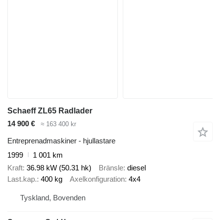
Schaeff ZL65 Radlader
14 900 €
≈ 163 400 kr
Entreprenadmaskiner - hjullastare
1999
1 001 km
Kraft
36.98 kW (50.31 hk)
Bränsle
diesel
Last.kap.
400 kg
Axelkonfiguration
4x4
Tyskland, Bovenden