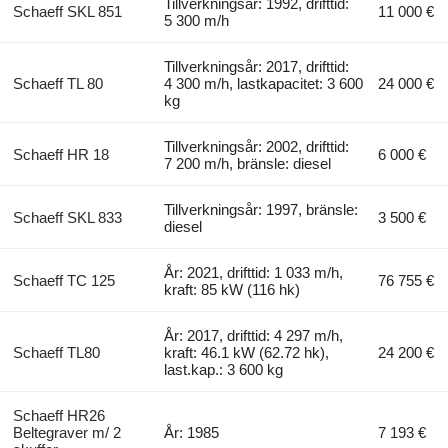
Tillverkningsår: 1992, drifttid:
Schaeff SKL 851
11 000 €
5 300 m/h
Tillverkningsår: 2017, drifttid:
Schaeff TL 80
4 300 m/h, lastkapacitet: 3 600
24 000 €
kg
Tillverkningsår: 2002, drifttid:
Schaeff HR 18
6 000 €
7 200 m/h, bränsle: diesel
Tillverkningsår: 1997, bränsle:
Schaeff SKL 833
3 500 €
diesel
År: 2021, drifttid: 1 033 m/h,
Schaeff TC 125
76 755 €
kraft: 85 kW (116 hk)
År: 2017, drifttid: 4 297 m/h,
Schaeff TL80
kraft: 46.1 kW (62.72 hk),
24 200 €
last.kap.: 3 600 kg
Schaeff HR26
Beltegraver m/ 2
År: 1985
7 193 €