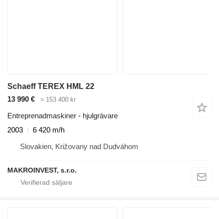
Schaeff TEREX HML 22
13 990 €
≈ 153 400 kr
Entreprenadmaskiner - hjulgrävare
2003
6 420 m/h
Slovakien, Križovany nad Dudváhom
MAKROINVEST, s.r.o.