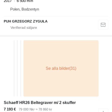
2017
6 500 m/h
Polen, Bodzentyn
PUH GRZEGORZ ZYGUŁA
Schaeff HR26 Beltegraver m/ 2 skuffer
7 193 €
79 000 Nkr
≈ 78 860 kr