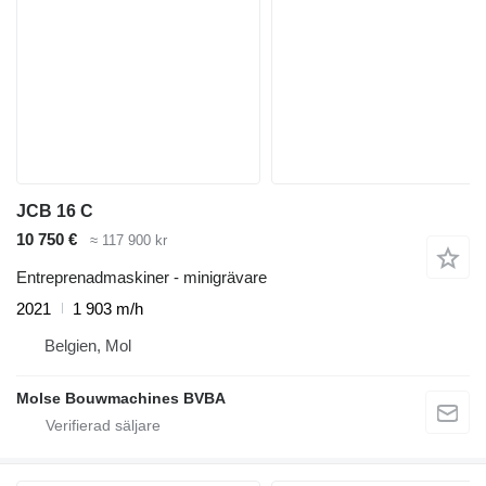
JCB 16 C
10 750 €
≈ 117 900 kr
Entreprenadmaskiner - minigrävare
2021
1 903 m/h
Belgien, Mol
Molse Bouwmachines BVBA