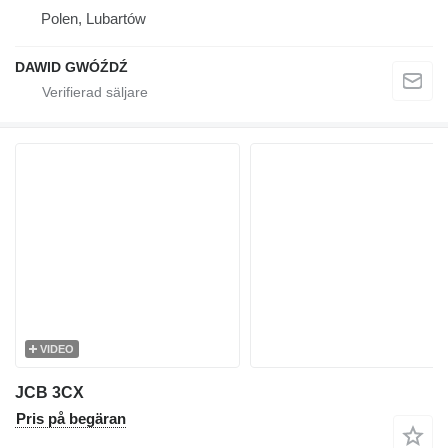
Polen, Lubartów
DAWID GWÓŹDŹ
VIDEO
JCB 3CX
Pris på begäran