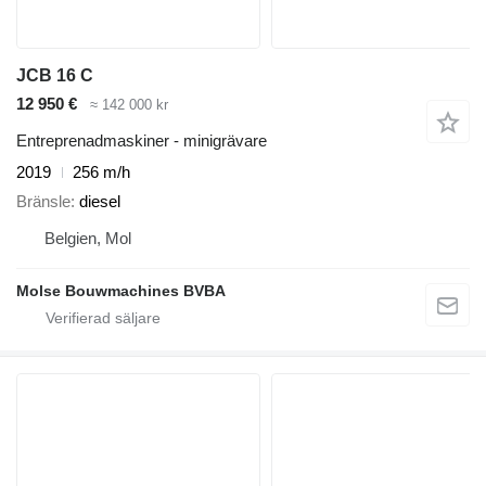
JCB 16 C
12 950 €
≈ 142 000 kr
Entreprenadmaskiner - minigrävare
2019
256 m/h
Bränsle
diesel
Belgien, Mol
Molse Bouwmachines BVBA