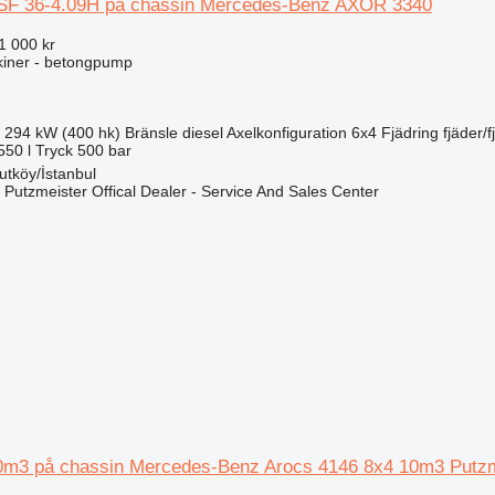
BSF 36-4.09H på chassin Mercedes-Benz AXOR 3340
1 000 kr
iner - betongpump
294 kW (400 hk)
Bränsle
diesel
Axelkonfiguration
6x4
Fjädring
fjäder/f
550 l
Tryck
500 bar
utköy/İstanbul
 Putzmeister Offical Dealer - Service And Sales Center
0m3 på chassin Mercedes-Benz Arocs 4146 8x4 10m3 Putzmei