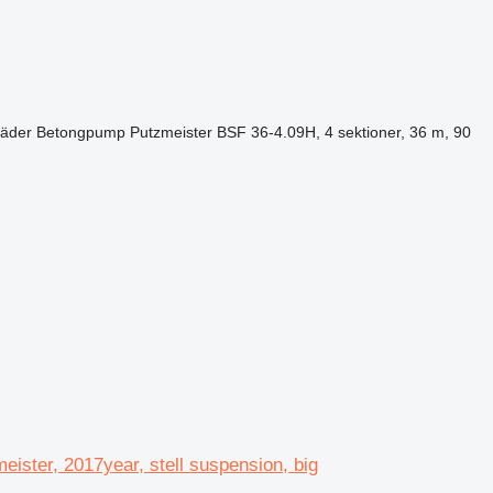
jäder
Betongpump
Putzmeister BSF 36-4.09H, 4 sektioner, 36 m, 90
ster, 2017year, stell suspension, big