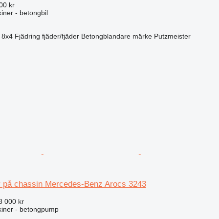
00 kr
ner - betongbil
8x4
Fjädring
fjäder/fjäder
Betongblandare märke
Putzmeister
 på chassin Mercedes-Benz Arocs 3243
8 000 kr
iner - betongpump