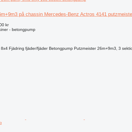
6m+9m3 på chassin Mercedes-Benz Actros 4141 putzmeiste
00 kr
iner - betongpump
8x4
Fjädring
fjäder/fjäder
Betongpump
Putzmeister 26m+9m3, 3 sekti
p