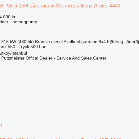
SF 56-5.16H på chassin Mercedes-Benz Arocs 4443
4 000 kr
iner - betongpump
316 kW (430 hk)
Bränsle
diesel
Axelkonfiguration
8x4
Fjädring
fjäder/f
tank
550 l
Tryck
500 bar
utköy/İstanbul
 Putzmeister Offical Dealer - Service And Sales Center
p