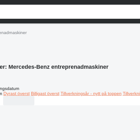
enadmaskiner
er:
Mercedes-Benz entreprenadmaskiner
ingsdatum
m
Dyrast överst
Billigast överst
Tillverkningsår - nytt på toppen
Tillverk