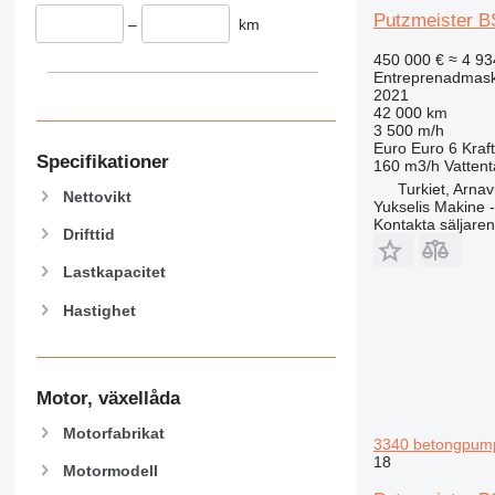
Putzmeister B
950
–
km
953
450 000 €
≈ 4 93
955
Entreprenadmask
2021
962
42 000 km
963
3 500 m/h
Euro
Euro 6
Kraft
966
Specifikationer
160 m3/h
Vatten
972
Turkiet, Arnav
Nettovikt
973
Yukselis Makine -
Kontakta säljaren
980
Drifttid
982
Lastkapacitet
988
Hastighet
990
992
AP
C-series
Motor, växellåda
CB
Motorfabrikat
CS
3340 betongpum
18
D series
Motormodell