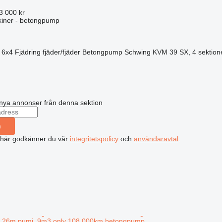
3 000 kr
iner - betongpump
6x4
Fjädring
fjäder/fjäder
Betongpump
Schwing KVM 39 SX, 4 sektion
nya annonser från denna sektion
a
 här godkänner du vår
integritetspolicy
och
användaravtal
.
r 26m pumi, 9m3 only 108 000km betongpump