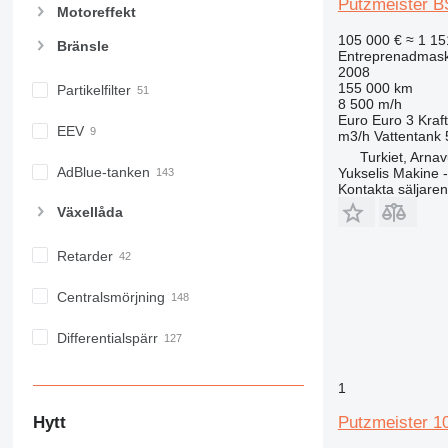
E-series
Putzmeister 
Motoreffekt
F-series
105 000 €
≈ 1 15
Bränsle
GC
Entreprenadmask
2008
IT
155 000 km
Partikelfilter
M-series
8 500 m/h
Euro
Euro 3
Kraft
MH
EEV
m3/h
Vattentank
NR
Turkiet, Arnav
PM
AdBlue-tanken
Yukselis Makine -
Kontakta säljaren
RM
Växellåda
Retarder
Centralsmörjning
Differentialspärr
1
Putzmeister 1
Hytt