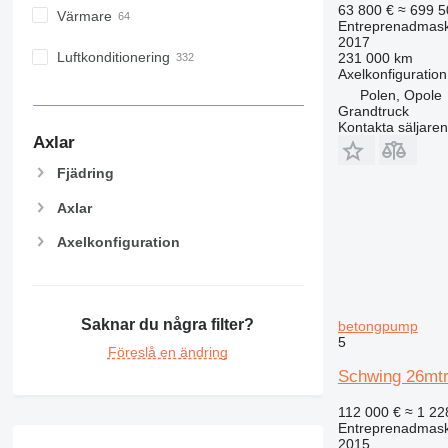
63 800 €
≈ 699 5
Värmare
Entreprenadmaski
2017
Luftkonditionering
231 000 km
Axelkonfiguration
Polen, Opole
Grandtruck
Kontakta säljaren
Axlar
Fjädring
Axlar
Axelkonfiguration
Saknar du några filter?
betongpump
5
Föreslå en ändring
Schwing 26mtr
112 000 €
≈ 1 22
Entreprenadmask
2015