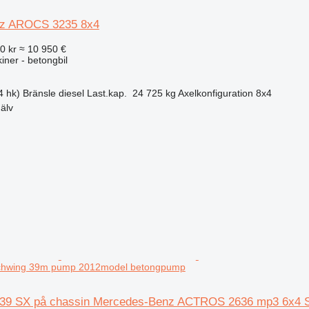
z AROCS 3235 8x4
0 kr
≈ 10 950 €
ner - betongbil
4 hk)
Bränsle
diesel
Last.kap.
24 725 kg
Axelkonfiguration
8x4
älv
chwing 39m pump 2012model betongpump
39 SX på chassin Mercedes-Benz ACTROS 2636 mp3 6x4 