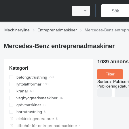
Machineryline
Entreprenadmaskiner
Mercedes-Benz entrepr
Mercedes-Benz entreprenadmaskiner
1089 annons
Kategori
Filter
betongutrustning
Sortera
:
Publicer
lyftplattformar
betongpumpar
Publiceringsdatu
kranar
betongbilar
skyliftar
vägbyggnadsmaskiner
betongbil trummor
steglyftstruckar
mobilkranar
grävmaskiner
betongfabriker
terrängkranar
asfaltspridare
borrutrustning
kranlastbilar
återvinningsföretag
vakuum grävmaskiner
mobil betonganläggning
elektrisk generatorer
hjulgrävare
borriggar
tillbehör för entreprenadmaskiner
borrkranmaskiner