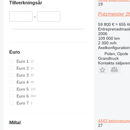
426
Tillverkningsår
19
428
Putzmeister 2
430
–
432
59 800 €
≈ 655 6
Entreprenadmask
434
2006
444
109 000 km
2 300 m/h
589
Axelkonfiguration
826
Euro
Polen, Opole
Grandtruck
906
Euro 1
Kontakta säljaren
907
Euro 2
908
Euro 3
910
Euro 4
914
Euro 5
918
Euro 6
924
Euro 7
926
928
4443 betongpum
930
Miltal
27
938