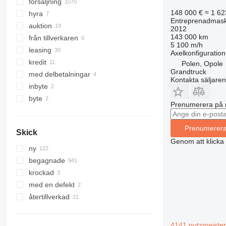
322
8030
försäljning
148 000 €
≈ 1 62
323
8035
hyra
Entreprenadmask
324
CT
auktion
2012
143 000 km
325
JS
från tillverkaren
5 100 m/h
326
JZ
leasing
Axelkonfiguration
329
NXT
kredit
Polen, Opole
Grandtruck
330
S-Series
med delbetalningar
Kontakta säljaren
336
TM
inbyte
340
VMT
byte
Prenumerera på 
345
Vibromax
349
Prenumerer
Skick
350
Genom att klicka
365
ny
374
begagnade
390
krockad
395
med en defekt
416
återtillverkad
420
424
4141 putzmeiste