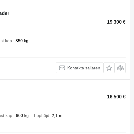
ader
19 300 €
st.kap.
850 kg
Kontakta säljaren
16 500 €
st.kap.
600 kg
Tipphöjd
2,1 m