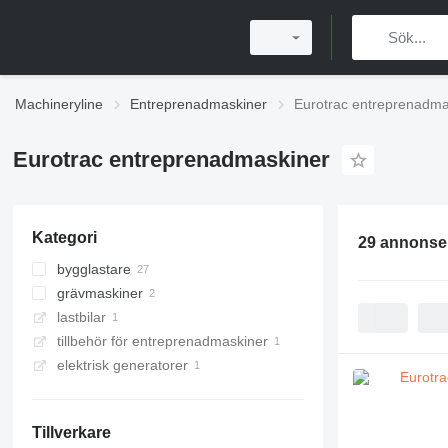
Machineryline
Entreprenadmaskiner
Eurotrac entreprenadma
Eurotrac entreprenadmaskiner
Kategori
29 annonse
bygglastare
grävmaskiner
kompaktlastare
lastbilar
hjullastare
minigrävare
tillbehör för entreprenadmaskiner
teleskophjullastare
minidumpers
elektrisk generatorer
Tillverkare