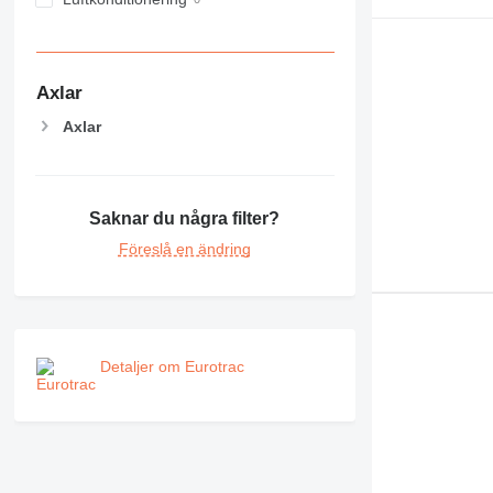
MH
NR
PM
RM
Axlar
Axlar
Saknar du några filter?
Föreslå en ändring
Detaljer om Eurotrac