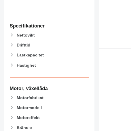
444
589
826
906
Specifikationer
907
Nettovikt
908
910
Drifttid
914
Lastkapacitet
918
Hastighet
924
926
928
930
Motor, växellåda
938
Motorfabrikat
950
Motormodell
953
955
Motoreffekt
962
Bränsle
963