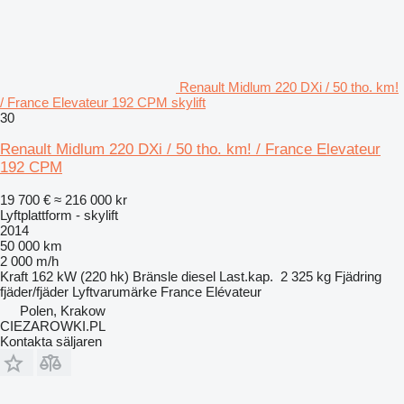
Renault Midlum 220 DXi / 50 tho. km!
/ France Elevateur 192 CPM skylift
30
Renault Midlum 220 DXi / 50 tho. km! / France Elevateur
192 CPM
19 700 €
≈ 216 000 kr
Lyftplattform - skylift
2014
50 000 km
2 000 m/h
Kraft
162 kW (220 hk)
Bränsle
diesel
Last.kap.
2 325 kg
Fjädring
fjäder/fjäder
Lyftvarumärke
France Elévateur
Polen, Krakow
CIEZAROWKI.PL
Kontakta säljaren