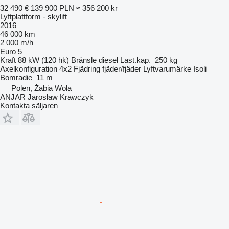
32 490 €
139 900 PLN
≈ 356 200 kr
Lyftplattform - skylift
2016
46 000 km
2 000 m/h
Euro 5
Kraft
88 kW (120 hk)
Bränsle
diesel
Last.kap.
250 kg
Axelkonfiguration
4x2
Fjädring
fjäder/fjäder
Lyftvarumärke
Isoli
Bomradie
11 m
Polen, Żabia Wola
ANJAR Jarosław Krawczyk
Kontakta säljaren