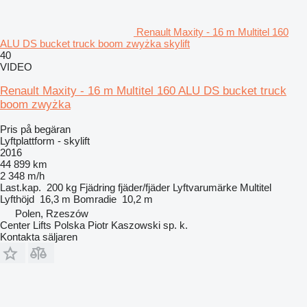
Renault Maxity - 16 m Multitel 160
ALU DS bucket truck boom zwyżka skylift
40
VIDEO
Renault Maxity - 16 m Multitel 160 ALU DS bucket truck
boom zwyżka
Pris på begäran
Lyftplattform - skylift
2016
44 899 km
2 348 m/h
Last.kap.
200 kg
Fjädring
fjäder/fjäder
Lyftvarumärke
Multitel
Lyfthöjd
16,3 m
Bomradie
10,2 m
Polen, Rzeszów
Center Lifts Polska Piotr Kaszowski sp. k.
Kontakta säljaren