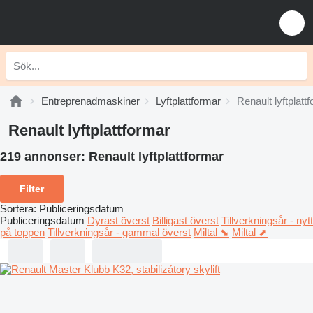
Entreprenadmaskiner
Lyftplattformar
Renault lyftplatt
Renault lyftplattformar
219 annonser:
Renault lyftplattformar
Filter
Sortera
:
Publiceringsdatum
Publiceringsdatum
Dyrast överst
Billigast överst
Tillverkningsår - nytt
på toppen
Tillverkningsår - gammal överst
Miltal ⬊
Miltal ⬈