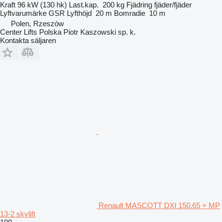
Kraft
96 kW (130 hk)
Last.kap.
200 kg
Fjädring
fjäder/fjäder
Lyftvarumärke
GSR
Lyfthöjd
20 m
Bomradie
10 m
Polen, Rzeszów
Center Lifts Polska Piotr Kaszowski sp. k.
Kontakta säljaren
Renault MASCOTT DXI 150.65 + MP
13-2 skylift