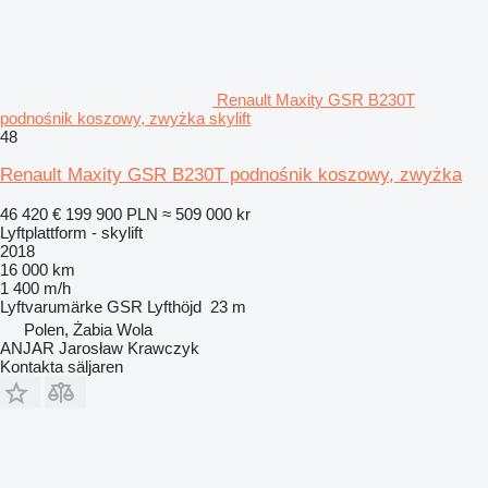
Renault Maxity GSR B230T
podnośnik koszowy, zwyżka skylift
48
Renault Maxity GSR B230T podnośnik koszowy, zwyżka
46 420 €
199 900 PLN
≈ 509 000 kr
Lyftplattform - skylift
2018
16 000 km
1 400 m/h
Lyftvarumärke
GSR
Lyfthöjd
23 m
Polen, Żabia Wola
ANJAR Jarosław Krawczyk
Kontakta säljaren