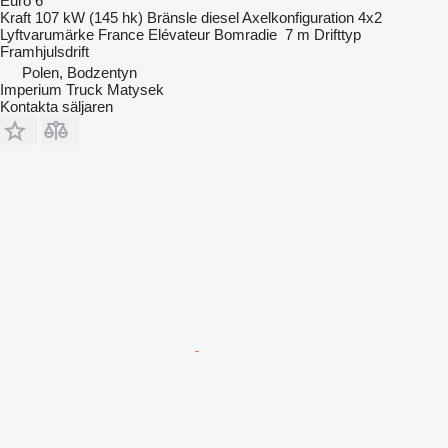
Euro 6
Kraft
107 kW (145 hk)
Bränsle
diesel
Axelkonfiguration
4x2
Lyftvarumärke
France Elévateur
Bomradie
7 m
Drifttyp
Framhjulsdrift
Polen, Bodzentyn
Imperium Truck Matysek
Kontakta säljaren