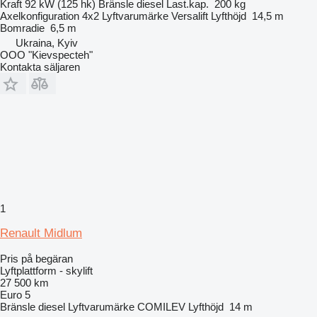
Kraft
92 kW (125 hk)
Bränsle
diesel
Last.kap.
200 kg
Axelkonfiguration
4x2
Lyftvarumärke
Versalift
Lyfthöjd
14,5 m
Bomradie
6,5 m
Ukraina, Kyiv
OOO "Kievspecteh"
Kontakta säljaren
1
Renault Midlum
Pris på begäran
Lyftplattform - skylift
27 500 km
Euro 5
Bränsle
diesel
Lyftvarumärke
COMILEV
Lyfthöjd
14 m