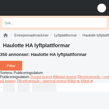
Entreprenadmaskiner
Lyftplattformar
Haulotte lyftplat
Haulotte HA lyftplattformar
350 annonser:
Haulotte HA lyftplattformar
Filter
Sortera
:
Publiceringsdatum
Publiceringsdatum
Dyrast överst
Billigast överst
Tillverkningsår - nytt
på toppen
Tillverkningsår - gammal överst
Miltal ⬊
Miltal ⬈