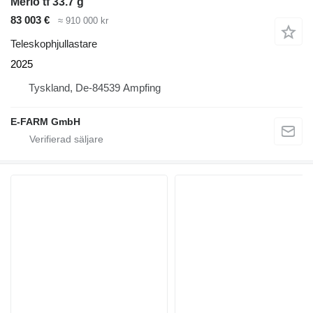
Merlo tf 33.7 g
83 003 €
≈ 910 000 kr
Teleskophjullastare
2025
Tyskland, De-84539 Ampfing
E-FARM GmbH