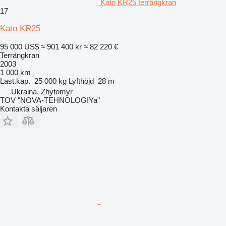
Kato KR25 terrängkran
17
Kato KR25
95 000 US$
≈ 901 400 kr
≈ 82 220 €
Terrängkran
2003
1 000 km
Last.kap.
25 000 kg
Lyfthöjd
28 m
Ukraina, Zhytomyr
TOV "NOVA-TEHNOLOGIYa"
Kontakta säljaren