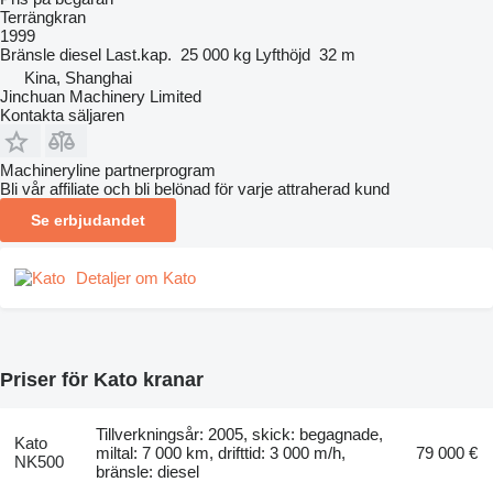
Terrängkran
1999
Bränsle
diesel
Last.kap.
25 000 kg
Lyfthöjd
32 m
Kina, Shanghai
Jinchuan Machinery Limited
Kontakta säljaren
Machineryline partnerprogram
Bli vår affiliate och bli belönad för varje attraherad kund
Se erbjudandet
Detaljer om Kato
Priser för Kato kranar
Tillverkningsår: 2005, skick: begagnade,
Kato
miltal: 7 000 km, drifttid: 3 000 m/h,
79 000 €
NK500
bränsle: diesel