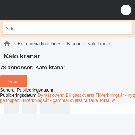
Entreprenadmaskiner
Kranar
Kato kranar
Kato kranar
78 annonser:
Kato kranar
Filter
Sortera
:
Publiceringsdatum
Publiceringsdatum
Dyrast överst
Billigast överst
Tillverkningsår - nytt
på toppen
Tillverkningsår - gammal överst
Miltal ⬊
Miltal ⬈