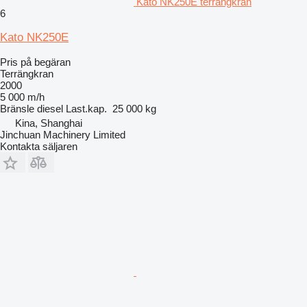
Kato NK250E terrängkran
6
Kato NK250E
Pris på begäran
Terrängkran
2000
5 000 m/h
Bränsle
diesel
Last.kap.
25 000 kg
Kina, Shanghai
Jinchuan Machinery Limited
Kontakta säljaren