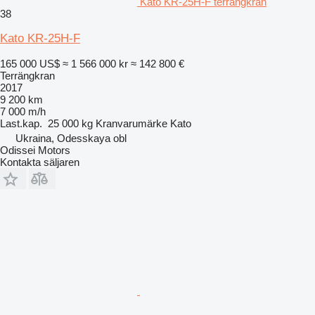
Kato KR-25H-F terrängkran
38
Kato KR-25H-F
165 000 US$
≈ 1 566 000 kr
≈ 142 800 €
Terrängkran
2017
9 200 km
7 000 m/h
Last.kap.
25 000 kg
Kranvarumärke
Kato
Ukraina, Odesskaya obl
Odissei Motors
Kontakta säljaren