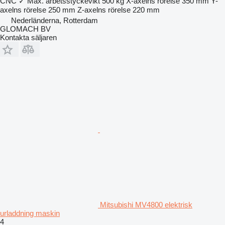
CNC
✓
Max. arbetsstyckevikt
500 kg
X-axelns rörelse
350 mm
Y-
axelns rörelse
250 mm
Z-axelns rörelse
220 mm
Nederländerna, Rotterdam
GLOMACH BV
Kontakta säljaren
Mitsubishi MV4800 elektrisk
urladdning maskin
4