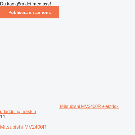
Du kan göra det med oss!
Publicera en annons
Mitsubishi MV2400R elektrisk
urladdning maskin
14
Mitsubishi MV2400R