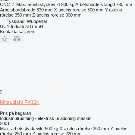
CNC
✓
Max. arbetsstyckevikt
800 kg
Arbetsbordets längd
780 mm
Arbetsbordsbredd
630 mm
X-axelns rörelse
500 mm
Y-axelns
rörelse
350 mm
Z-axelns rörelse
300 mm
Tyskland, Wuppertal
UCY Industrial GmbH
Kontakta säljaren
2
Mitsubishi FX10K
Pris på begäran
Industriutrustning - elektrisk urladdning maskin
2001
Max. arbetsstyckevikt
500 kg
X-axelns rörelse
350 mm
Y-axelns
rörelse
250 mm
Z-axelns rörelse
220 mm