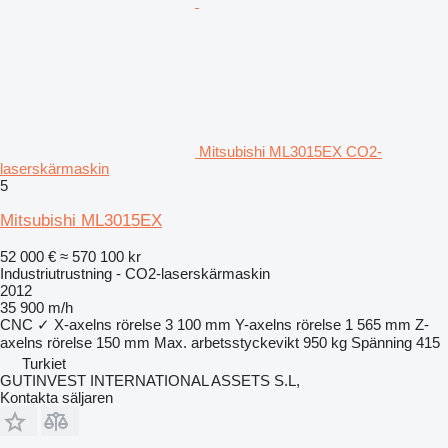
Mitsubishi ML3015EX CO2-
laserskärmaskin
5
Mitsubishi ML3015EX
52 000 €
≈ 570 100 kr
Industriutrustning - CO2-laserskärmaskin
2012
35 900 m/h
CNC
✓
X-axelns rörelse
3 100 mm
Y-axelns rörelse
1 565 mm
Z-
axelns rörelse
150 mm
Max. arbetsstyckevikt
950 kg
Spänning
415
Turkiet
GUTINVEST INTERNATIONAL ASSETS S.L,
Kontakta säljaren