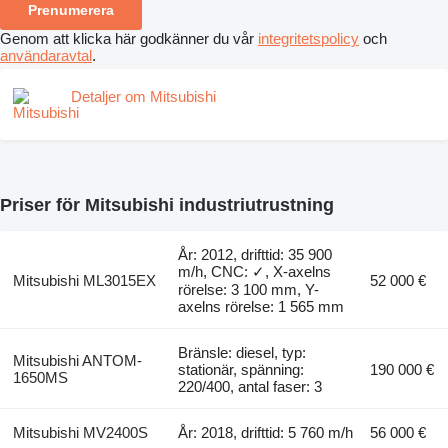
Prenumerera
Genom att klicka här godkänner du vår
integritetspolicy
och
användaravtal
.
Detaljer om Mitsubishi
Priser för Mitsubishi industriutrustning
År: 2012, drifttid: 35 900
m/h, CNC: ✓, X-axelns
Mitsubishi ML3015EX
52 000 €
rörelse: 3 100 mm, Y-
axelns rörelse: 1 565 mm
Bränsle: diesel, typ:
Mitsubishi ANTOM-
stationär, spänning:
190 000 €
1650MS
220/400, antal faser: 3
Mitsubishi MV2400S
År: 2018, drifttid: 5 760 m/h
56 000 €