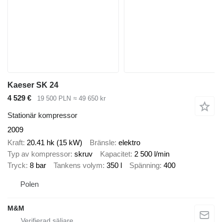
Kaeser SK 24
4 529 €
19 500 PLN
≈ 49 650 kr
Stationär kompressor
2009
Kraft
20.41 hk (15 kW)
Bränsle
elektro
Typ av kompressor
skruv
Kapacitet
2 500 l/min
Tryck
8 bar
Tankens volym
350 l
Spänning
400
Polen
M&M