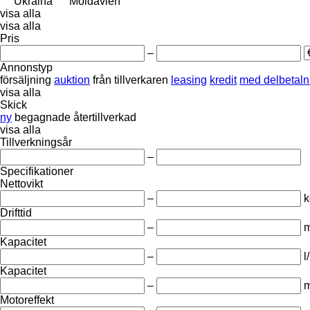
Ukraina
Moldavien
visa alla
visa alla
Pris
–
Annonstyp
försäljning
auktion
från tillverkaren
leasing
kredit
med delbetaln
visa alla
Skick
ny
begagnade
återtillverkad
visa alla
Tillverkningsår
–
Specifikationer
Nettovikt
–
k
Drifttid
–
m
Kapacitet
–
l
Kapacitet
–
m
Motoreffekt