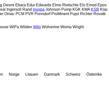
g
Desmi
Ebara
Edur
Edwards
Elmo Rietschle
Elo
Emod
Epos
deal
Ingersoll Rand
Inoxpa
Johnson Pump
KGK
KMA
KSB
Klac
er
Omac
PCM
PVR
Ponndorf
ProMinent
Pujol
Richter
Rovatti
house
WiPa
Wilden
Wilo
Wolverine
Woma
Wright
en
Norge
Litauen
Danmark
Schweiz
Österrike