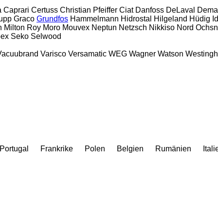
a
Caprari
Certuss
Christian Pfeiffer
Ciat
Danfoss
DeLaval
Dema
upp
Graco
Grundfos
Hammelmann
Hidrostal
Hilgeland
Hüdig
I
n
Milton Roy
Moro
Mouvex
Neptun
Netzsch
Nikkiso
Nord
Ochsn
ex
Seko
Selwood
Vacuubrand
Varisco
Versamatic
WEG
Wagner
Watson
Westing
Portugal
Frankrike
Polen
Belgien
Rumänien
Itali