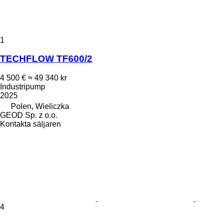
1
TECHFLOW TF600/2
4 500 €
≈ 49 340 kr
Industripump
2025
Polen, Wieliczka
GEOD Sp. z o.o.
Kontakta säljaren
4