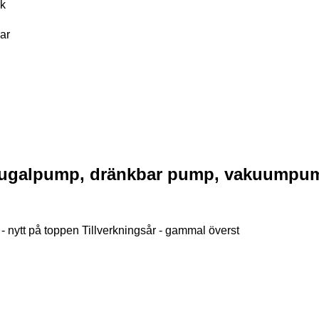
k
ar
rifugalpump, dränkbar pump, vakuumpu
 - nytt på toppen
Tillverkningsår - gammal överst