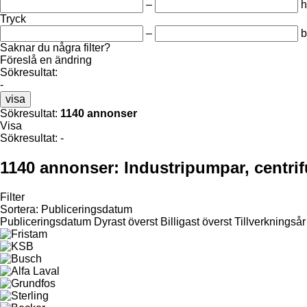
–
h
Tryck
–
b
Saknar du några filter?
Föreslå en ändring
Sökresultat:
-
visa
Sökresultat:
1140 annonser
Visa
Sökresultat:
-
1140 annonser:
Industripumpar, cent
Filter
Sortera
:
Publiceringsdatum
Publiceringsdatum
Dyrast överst
Billigast överst
Tillverkningsår