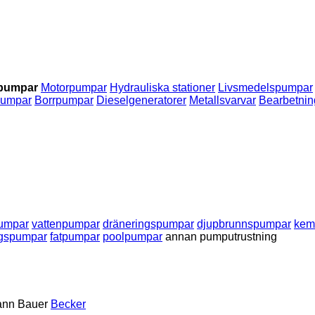
ipumpar
Motorpumpar
Hydrauliska stationer
Livsmedelspumpar
pumpar
Borrpumpar
Dieselgeneratorer
Metallsvarvar
Bearbetnin
pumpar
vattenpumpar
dräneringspumpar
djupbrunnspumpar
kem
ngspumpar
fatpumpar
poolpumpar
annan pumputrustning
ann
Bauer
Becker