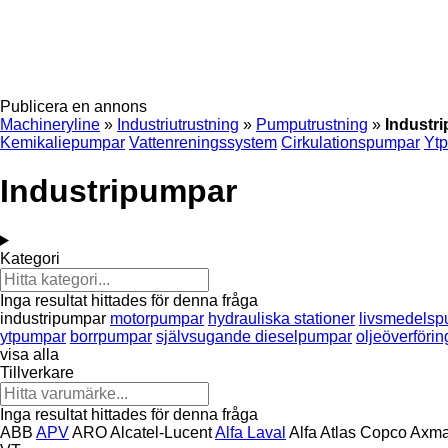
Publicera en annons
Machineryline
»
Industriutrustning
»
Pumputrustning
»
Industr
Kemikaliepumpar
Vattenreningssystem
Cirkulationspumpar
Yt
Industripumpar
Kategori
Inga resultat hittades för denna fråga
industripumpar
motorpumpar
hydrauliska stationer
livsmedels
ytpumpar
borrpumpar
självsugande dieselpumpar
oljeöverföri
visa alla
Tillverkare
Inga resultat hittades för denna fråga
ABB
APV
ARO
Alcatel-Lucent
Alfa Laval
Alfa
Atlas Copco
Axm