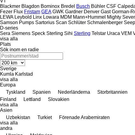
VT
Blackmer
Blagdon
Bominox
Bredel
Busch
Bühler
CSF
Calped
Fezer
Flux
Fristam
GEA
GWK
Gardner Denver
Gast
Gorman-R
LEWA
Leybold
Linx
Lowara
MDM
Mann+Hummel
Mighty Seve
Samson Pumps
Sartorius
Scan
Schlüter
Schmalenberger
Seep
D-series
Sera
Siemens
Speck
Sterling Sihi
Sterling
Telstar
Uraca
VEM
visa alla
Plats
Sök inom en radie
Sverige
Kumla
Karlstad
visa alla
Europa
Tyskland
Spanien
Nederländerna
Storbritannien
Finland
Lettland
Slovakien
visa alla
Asien
Uzbekistan
Turkiet
Förenade Arabemiraten
visa alla
andra