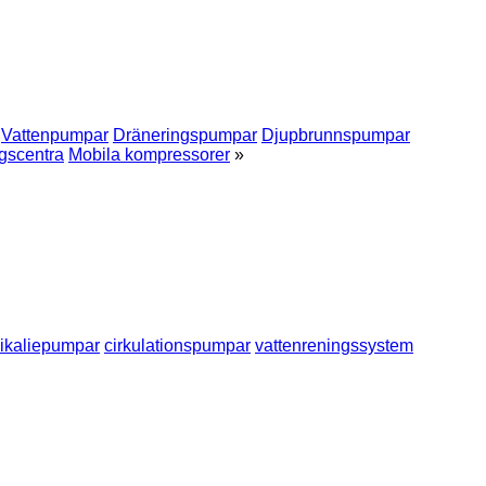
Vattenpumpar
Dräneringspumpar
Djupbrunnspumpar
gscentra
Mobila kompressorer
»
ikaliepumpar
cirkulationspumpar
vattenreningssystem