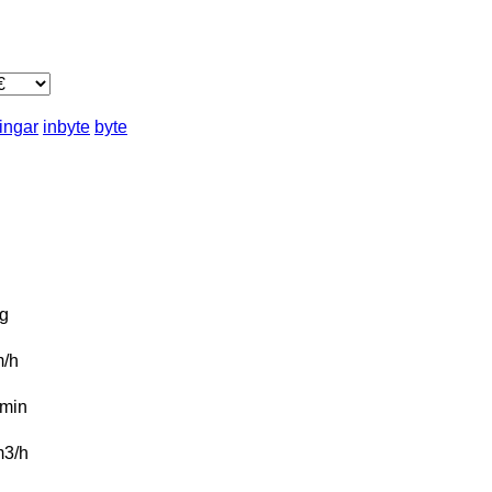
ingar
inbyte
byte
g
/h
/min
3/h