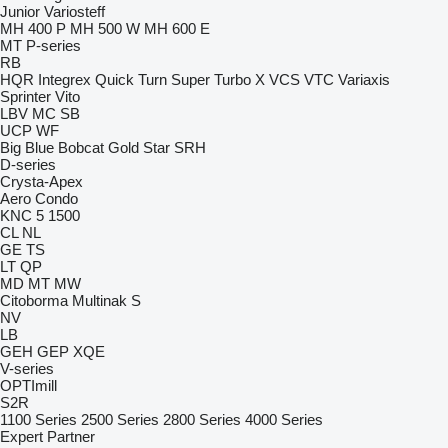
Junior
Variosteff
MH 400 P
MH 500 W
MH 600 E
MT
P-series
RB
HQR
Integrex
Quick Turn
Super Turbo X
VCS
VTC
Variaxis
Sprinter
Vito
LBV
MC
SB
UCP
WF
Big Blue
Bobcat
Gold Star
SRH
D-series
Crysta-Apex
Aero
Condo
KNC 5 1500
CL
NL
GE
TS
LT
QP
MD
MT
MW
Citoborma
Multinak S
NV
LB
GEH
GEP
XQE
V-series
OPTImill
S2R
1100 Series
2500 Series
2800 Series
4000 Series
Expert
Partner