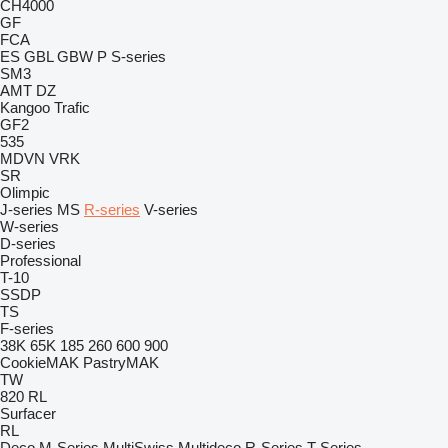
CH4000
GF
FCA
ES
GBL
GBW
P
S-series
SM3
AMT
DZ
Kangoo
Trafic
GF2
535
MDVN
VRK
SR
Olimpic
J-series
MS
R-series
V-series
W-series
D-series
Professional
T-10
SSDP
TS
F-series
38K
65K
185
260
600
900
CookieMAK
PastryMAK
TW
820
RL
Surfacer
RL
Deco
M-Series
MultiSwiss
Multideco
R-Series
T-Series