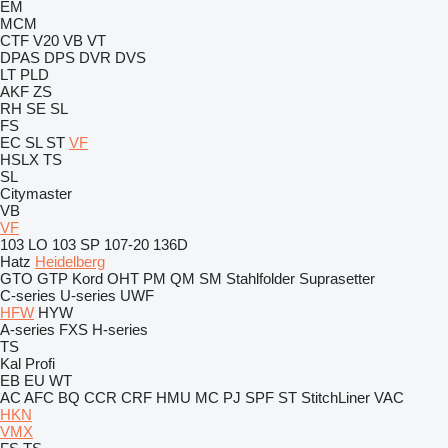
EM
MCM
CTF
V20
VB
VT
DPAS
DPS
DVR
DVS
LT
PLD
AKF
ZS
RH
SE
SL
FS
EC
SL
ST
VF
HSLX
TS
SL
Citymaster
VB
VF
103 LO
103 SP
107-20
136D
Hatz
Heidelberg
GTO
GTP
Kord
OHT
PM
QM
SM
Stahlfolder
Suprasetter
C-series
U-series
UWF
HFW
HYW
A-series
FXS
H-series
TS
Kal
Profi
EB
EU
WT
AC
AFC
BQ
CCR
CRF
HMU
MC
PJ
SPF
ST
StitchLiner
VAC
HKN
VMX