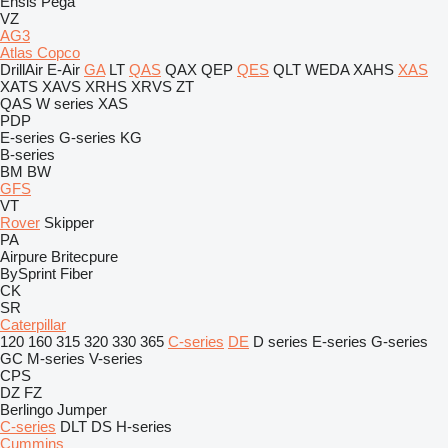
Ensis
Pega
VZ
AG3
Atlas Copco
DrillAir
E-Air
GA
LT
QAS
QAX
QEP
QES
QLT
WEDA
XAHS
XAS
XATS
XAVS
XRHS
XRVS
ZT
QAS
W series
XAS
PDP
E-series
G-series
KG
B-series
BM
BW
GFS
VT
Rover
Skipper
PA
Airpure
Britecpure
BySprint Fiber
CK
SR
Caterpillar
120
160
315
320
330
365
C-series
DE
D series
E-series
G-series
GC
M-series
V-series
CPS
DZ
FZ
Berlingo
Jumper
C-series
DLT
DS
H-series
Cummins