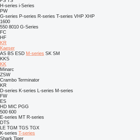
FS
TS
H-series
i-Series
PW
G-series
P-series
R-series
T-series
VHP
XHP
1600
550
8010
G-Series
FC
HF
KR
Kaeser
AS
BS
ESD
M-series
SK
SM
KKS
KK
Minarc
ZSW
Crambo
Terminator
KR
D-series
K-series
L-series
M-series
FW
ES
HD
MIC
PGG
500
600
E-series
MT
R-series
DTS
LE
TGM
TGS
TGX
K-series
T-series
Shark
Tiger