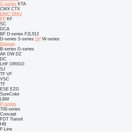
C-series
KTA
CMX
CTX
DMC
DMU
FP
KF
SC
DCA
BF
D-series
F2L912
D-series
S-series
SP
W-series
Doosan
B-series
G-series
AK
DW
DZ
DC
LHF
ORIGO
SJ
TF
VF
VSC
TF
ESE
EZG
SureColor
LBM
P-series
700-series
Concept
FDT
Transit
HB
F-Line