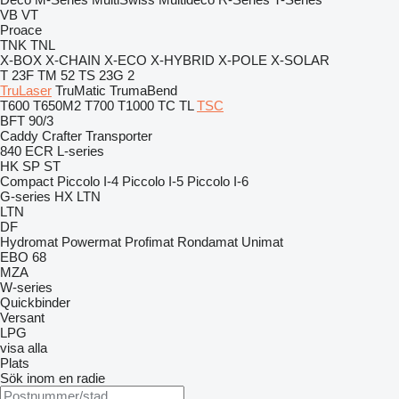
VB
VT
Proace
TNK
TNL
X-BOX
X-CHAIN
X-ECO
X-HYBRID
X-POLE
X-SOLAR
T 23F
TM 52
TS 23G 2
TruLaser
TruMatic
TrumaBend
T600
T650M2
T700
T1000
TC
TL
TSC
BFT 90/3
Caddy
Crafter
Transporter
840
ECR
L-series
HK
SP
ST
Compact
Piccolo I-4
Piccolo I-5
Piccolo I-6
G-series
HX
LTN
LTN
DF
Hydromat
Powermat
Profimat
Rondamat
Unimat
EBO 68
MZA
W-series
Quickbinder
Versant
LPG
visa alla
Plats
Sök inom en radie