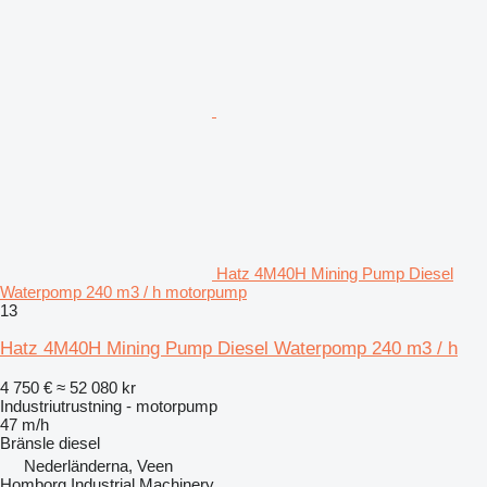
Hatz 4M40H Mining Pump Diesel
Waterpomp 240 m3 / h motorpump
13
Hatz 4M40H Mining Pump Diesel Waterpomp 240 m3 / h
4 750 €
≈ 52 080 kr
Industriutrustning - motorpump
47 m/h
Bränsle
diesel
Nederländerna, Veen
Homborg Industrial Machinery