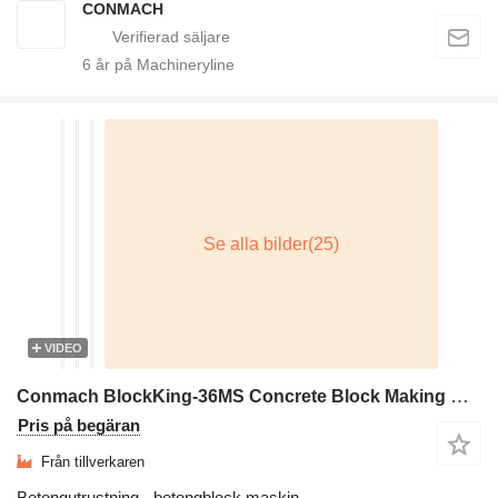
CONMACH
6
år på Machineryline
VIDEO
Conmach BlockKing-36MS Concrete Block Making Machine-12.000 units/shift
Pris på begäran
Från tillverkaren
Betongutrustning - betongblock maskin