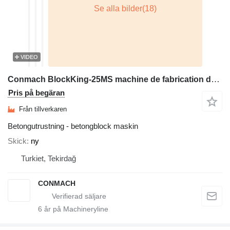
VIDEO
Conmach BlockKing-25MS machine de fabrication de blocs - 10.000unités/8h
Pris på begäran
Från tillverkaren
Betongutrustning - betongblock maskin
Skick
ny
Turkiet, Tekirdağ
CONMACH
6
år på Machineryline