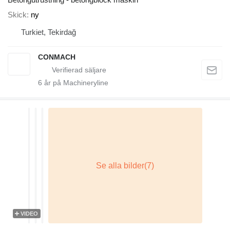
Skick
ny
Turkiet, Tekirdağ
CONMACH
6
år på Machineryline
VIDEO