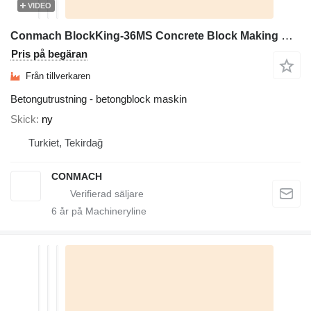
VIDEO
Conmach BlockKing-36MS Concrete Block Making Machine -12.000 units/shift
Pris på begäran
Från tillverkaren
Betongutrustning - betongblock maskin
Skick
ny
Turkiet, Tekirdağ
CONMACH
6
år på Machineryline