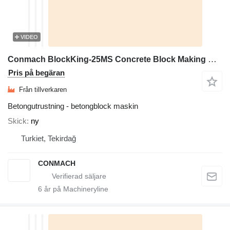
VIDEO
Conmach BlockKing-25MS Concrete Block Making Machine -10.000 units/shift
Pris på begäran
Från tillverkaren
Betongutrustning - betongblock maskin
Skick
ny
Turkiet, Tekirdağ
CONMACH
6
år på Machineryline