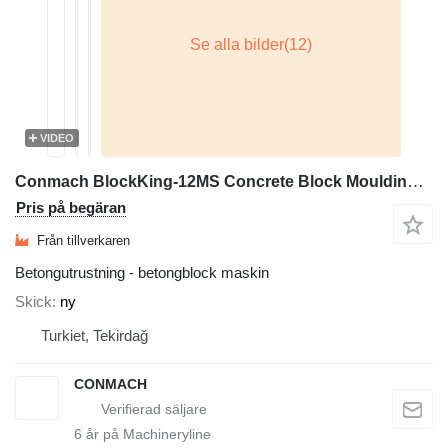
VIDEO
Conmach BlockKing-12MS Concrete Block Moulding Machine - 5.000 of 6''
Pris på begäran
Från tillverkaren
Betongutrustning - betongblock maskin
Skick
ny
Turkiet, Tekirdağ
CONMACH
6
år på Machineryline