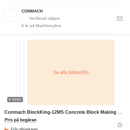
CONMACH
6
år på Machineryline
VIDEO
Conmach BlockKing-12MS Concrete Block Making Machine - 4.000 units/shift
Pris på begäran
Från tillverkaren