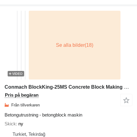
VIDEO
Conmach BlockKing-25MS Concrete Block Making Machine -12.000 units/shift
Pris på begäran
Från tillverkaren
Betongutrustning - betongblock maskin
Skick
ny
Turkiet, Tekirdağ