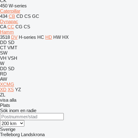
CK
450
W-series
Caterpillar
434
CB
CD
CS
GC
Dynapac
CA
CC
CG
CS
Hamm
3518
DV
H-series
HC
HD
HW
HX
DD
SD
CT
VMT
SW
VH
VSH
W
DD
SD
RD
AW
XCMG
XD
XS
YZ
ZL
visa alla
Plats
Sök inom en radie
Sverige
Trelleborg
Landskrona