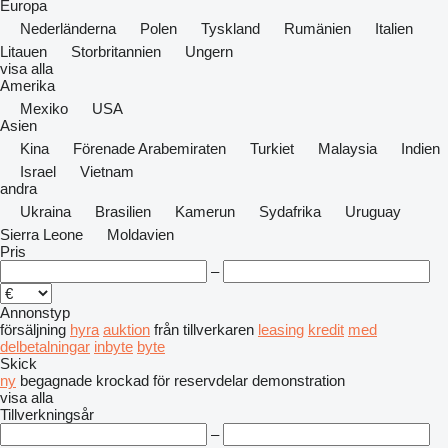
Europa
Nederländerna
Polen
Tyskland
Rumänien
Italien
Litauen
Storbritannien
Ungern
visa alla
Amerika
Mexiko
USA
Asien
Kina
Förenade Arabemiraten
Turkiet
Malaysia
Indien
Israel
Vietnam
andra
Ukraina
Brasilien
Kamerun
Sydafrika
Uruguay
Sierra Leone
Moldavien
Pris
–
Annonstyp
försäljning
hyra
auktion
från tillverkaren
leasing
kredit
med
delbetalningar
inbyte
byte
Skick
ny
begagnade
krockad
för reservdelar
demonstration
visa alla
Tillverkningsår
–