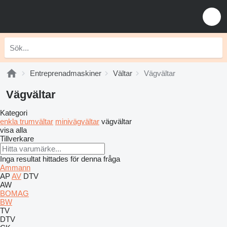
Entreprenadmaskiner
Vältar
Vägvältar
Vägvältar
Kategori
enkla trumvältar
minivägvältar
vägvältar
visa alla
Tillverkare
Inga resultat hittades för denna fråga
Ammann
AP
AV
DTV
AW
BOMAG
BW
TV
DTV