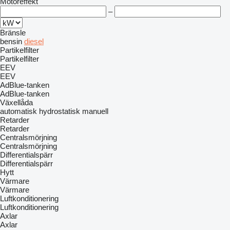
Motoreffekt
–
Bränsle
bensin
diesel
Partikelfilter
Partikelfilter
EEV
EEV
AdBlue-tanken
AdBlue-tanken
Växellåda
automatisk
hydrostatisk
manuell
Retarder
Retarder
Centralsmörjning
Centralsmörjning
Differentialspärr
Differentialspärr
Hytt
Värmare
Värmare
Luftkonditionering
Luftkonditionering
Axlar
Axlar