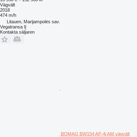
Vägvält
2018
474 m/h
Litauen, Marijampolės sav.
Vegatransa IĮ
Kontakta säljaren
BOMAG BW154 AP-4i AM vägvält