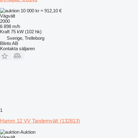
10 000 kr
≈ 912,10 €
Vägvält
2000
6 898 m/h
Kraft
75 kW (102 hk)
Sverige, Trelleborg
Blinto AB
Kontakta säljaren
1
Hamm 12 VV Tandemvält (132813)
Auktion
Vägvält