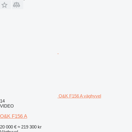
O&K F156 A väghyvel
14
VIDEO
O&K F156 A
20 000 €
≈ 219 300 kr
Väghyvel