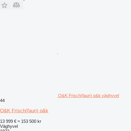
O&K Frisch(faun) o&k väghyvel
44
O&K Frisch(faun) o&k
13 999 €
≈ 153 500 kr
Väghyvel