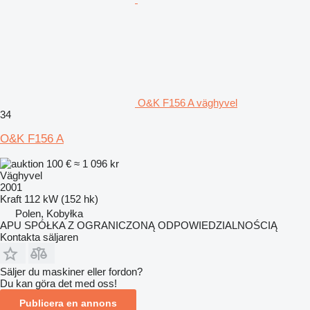
O&K F156 A väghyvel
34
O&K F156 A
100 €
≈ 1 096 kr
Väghyvel
2001
Kraft
112 kW (152 hk)
Polen, Kobyłka
APU SPÓŁKA Z OGRANICZONĄ ODPOWIEDZIALNOŚCIĄ
Kontakta säljaren
Säljer du maskiner eller fordon?
Du kan göra det med oss!
Publicera en annons