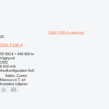
O&K F106-A väghyvel
20
O&K F106-A
59 000 €
≈ 646 800 kr
Väghyvel
1992
6 818 m/h
Axelkonfiguration
6x6
Italien, Cuneo
Massucco T. srl
Kontakta säljaren