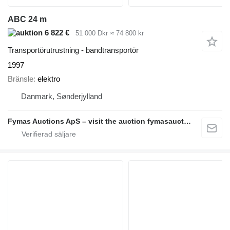
ABC 24 m
6 822 €
51 000 Dkr
≈ 74 800 kr
Transportörutrustning - bandtransportör
1997
Bränsle
elektro
Danmark, Sønderjylland
Fymas Auctions ApS – visit the auction fymasauctions.dk