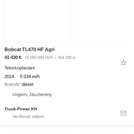
Bobcat TL470 HF Agri
41 430 €
15 000 000 HUF
≈ 454 200 kr
Teleskoplastare
2014
5 034 m/h
Bränsle
diesel
Ungern, Jászberény
Truck-Power Kft