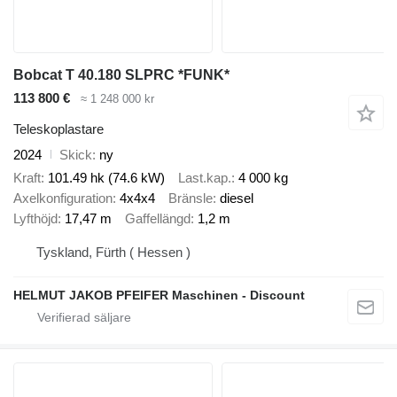
Bobcat T 40.180 SLPRC *FUNK*
113 800 €
≈ 1 248 000 kr
Teleskoplastare
2024
Skick
ny
Kraft
101.49 hk (74.6 kW)
Last.kap.
4 000 kg
Axelkonfiguration
4x4x4
Bränsle
diesel
Lyfthöjd
17,47 m
Gaffellängd
1,2 m
Tyskland, Fürth ( Hessen )
HELMUT JAKOB PFEIFER Maschinen - Discount