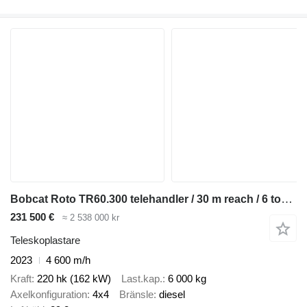
Bobcat Roto TR60.300 telehandler / 30 m reach / 6 tons lift cap / 2023
231 500 €
≈ 2 538 000 kr
Teleskoplastare
2023
4 600 m/h
Kraft
220 hk (162 kW)
Last.kap.
6 000 kg
Axelkonfiguration
4x4
Bränsle
diesel