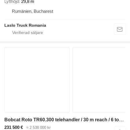
Lyfthöjd
29,8 m
Rumänien, Bucharest
Laslo Truck Romania
Bobcat Roto TR60.300 telehandler / 30 m reach / 6 tons lift cap / 2023
231 500 €
≈ 2 538 000 kr