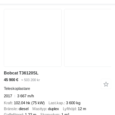
Bobcat T36120SL
45 900 €
≈ 503 200 kr
Teleskoplastare
2017
3 667 m/h
Kraft
102.04 hk (75 kW)
Last.kap.
3 600 kg
Bränsle
diesel
Masttyp
duplex
Lyfthöjd
12 m
Gaffellängd
1,22 m
Skopvolym
1 m³