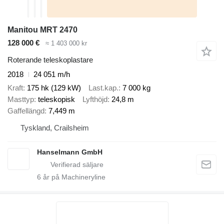
Manitou MRT 2470
128 000 €
≈ 1 403 000 kr
Roterande teleskoplastare
2018
24 051 m/h
Kraft
175 hk (129 kW)
Last.kap.
7 000 kg
Masttyp
teleskopisk
Lyfthöjd
24,8 m
Gaffellängd
7,449 m
Tyskland, Crailsheim
Hanselmann GmbH
6
år på Machineryline