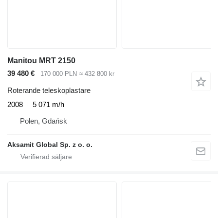
Manitou MRT 2150
39 480 €
170 000 PLN
≈ 432 800 kr
Roterande teleskoplastare
2008
5 071 m/h
Polen, Gdańsk
Aksamit Global Sp. z o. o.