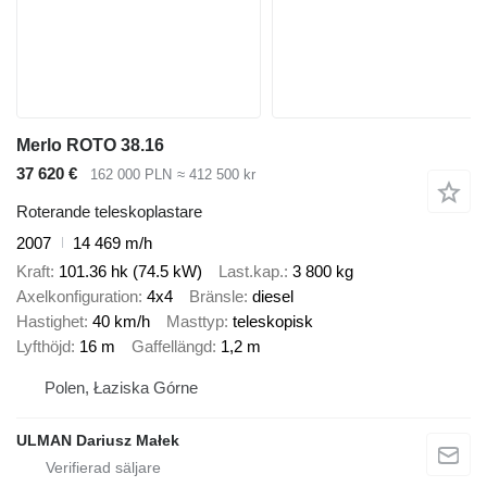
Merlo ROTO 38.16
37 620 €
162 000 PLN
≈ 412 500 kr
Roterande teleskoplastare
2007
14 469 m/h
Kraft
101.36 hk (74.5 kW)
Last.kap.
3 800 kg
Axelkonfiguration
4x4
Bränsle
diesel
Hastighet
40 km/h
Masttyp
teleskopisk
Lyfthöjd
16 m
Gaffellängd
1,2 m
Polen, Łaziska Górne
ULMAN Dariusz Małek