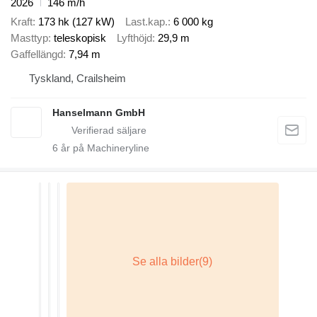
2026
146 m/h
Kraft
173 hk (127 kW)
Last.kap.
6 000 kg
Masttyp
teleskopisk
Lyfthöjd
29,9 m
Gaffellängd
7,94 m
Tyskland, Crailsheim
Hanselmann GmbH
6
år på Machineryline