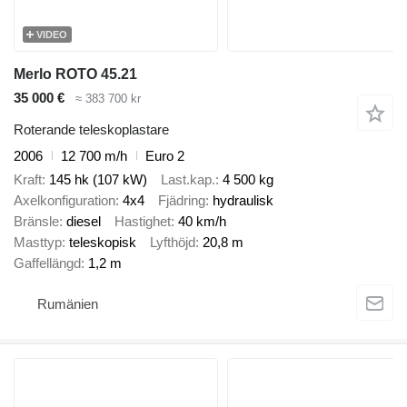
VIDEO
Merlo ROTO 45.21
35 000 €
≈ 383 700 kr
Roterande teleskoplastare
2006
12 700 m/h
Euro 2
Kraft
145 hk (107 kW)
Last.kap.
4 500 kg
Axelkonfiguration
4x4
Fjädring
hydraulisk
Bränsle
diesel
Hastighet
40 km/h
Masttyp
teleskopisk
Lyfthöjd
20,8 m
Gaffellängd
1,2 m
Rumänien