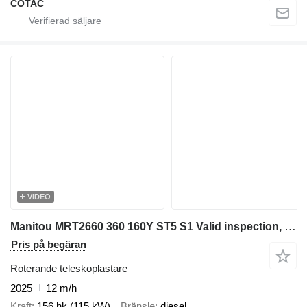
COTAC
VIDEO
Manitou MRT2660 360 160Y ST5 S1 Valid inspection, *Guarant
Pris på begäran
Roterande teleskoplastare
2025
12 m/h
Kraft
156 hk (115 kW)
Bränsle
diesel