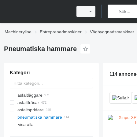
Machineryline
Entreprenadmaskiner
Vägbyggnadsmaskiner
Pneumatiska hammare
Kategori
114 annons
asfaltläggare
asfaltfräsar
bandburna asfaltläggare
asfaltspridare
hjulburna asfaltläggare
pneumatiska hammare
visa alla