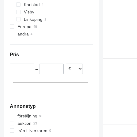
Karlstad
Visby
Linköping
Europa
andra
Tyskland
Frankrike
Colombia
Polen
Ukraina
Pris
Nederländerna
Litauen
–
Spanien
Danmark
Storbritannien
visa alla
Annonstyp
försäljning
auktion
från tillverkaren