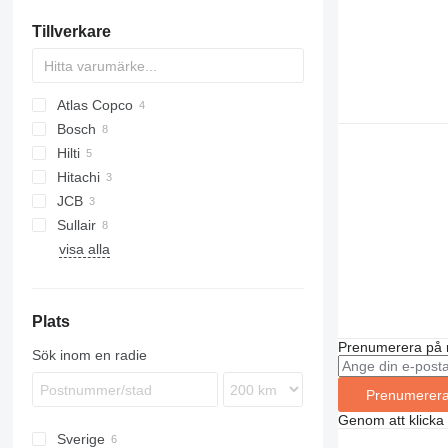
Tillverkare
Atlas Copco
Bosch
TEX
Hilti
GSH
Hitachi
TE
JCB
Sullair
E-series
visa alla
Plats
Prenumerera på 
Sök inom en radie
Prenumerer
Genom att klicka
Sverige