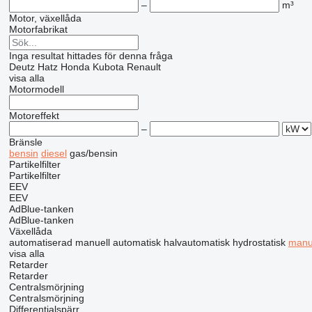
–
m³
Motor, växellåda
Motorfabrikat
Inga resultat hittades för denna fråga
Deutz
Hatz
Honda
Kubota
Renault
visa alla
Motormodell
Motoreffekt
–
Bränsle
bensin
diesel
gas/bensin
Partikelfilter
Partikelfilter
EEV
EEV
AdBlue-tanken
AdBlue-tanken
Växellåda
automatiserad manuell
automatisk
halvautomatisk
hydrostatisk
manu
visa alla
Retarder
Retarder
Centralsmörjning
Centralsmörjning
Differentialspärr