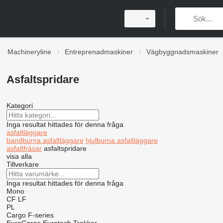
Machineryline
Entreprenadmaskiner
Vägbyggnadsmaskiner
Asfaltspridare
Kategori
Inga resultat hittades för denna fråga
asfaltläggare
bandburna asfaltläggare
hjulburna asfaltläggare
asfaltfräsar
asfaltspridare
visa alla
Tillverkare
Inga resultat hittades för denna fråga
Mono
CF
LF
PL
Cargo
F-series