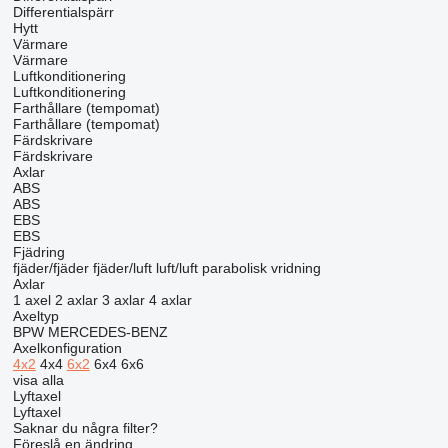
Differentialspärr
Hytt
Värmare
Värmare
Luftkonditionering
Luftkonditionering
Farthållare (tempomat)
Farthållare (tempomat)
Färdskrivare
Färdskrivare
Axlar
ABS
ABS
EBS
EBS
Fjädring
fjäder/fjäder
fjäder/luft
luft/luft
parabolisk
vridning
Axlar
1 axel
2 axlar
3 axlar
4 axlar
Axeltyp
BPW
MERCEDES-BENZ
Axelkonfiguration
4x2
4x4
6x2
6x4
6x6
visa alla
Lyftaxel
Lyftaxel
Saknar du några filter?
Föreslå en ändring