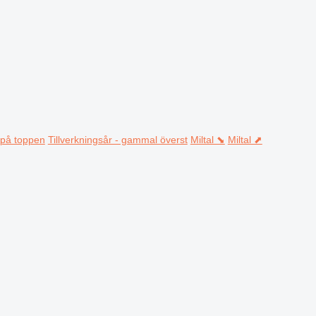
t på toppen
Tillverkningsår - gammal överst
Miltal ⬊
Miltal ⬈