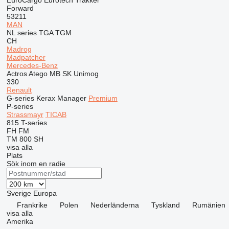
EuroCargo
Eurotech
Trakker
Forward
53211
MAN
NL series
TGA
TGM
CH
Madrog
Madpatcher
Mercedes-Benz
Actros
Atego
MB
SK
Unimog
330
Renault
G-series
Kerax
Manager
Premium
P-series
Strassmayr
TICAB
815
T-series
FH
FM
TM 800 SH
visa alla
Plats
Sök inom en radie
Sverige
Europa
Frankrike
Polen
Nederländerna
Tyskland
Rumänien
visa alla
Amerika