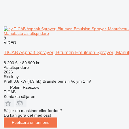
Manufactu asfaltspridare
8
VIDEO
TICAB Asphalt Sprayer, Bitumen Emulsion Sprayer, Manu
8 200 €
≈ 89 900 kr
Asfaltspridare
2026
Skick
ny
Kraft
3.6 kW (4.9 hk)
Bränsle
bensin
Volym
1 m³
Polen, Rzeszów
TICAB
Kontakta säljaren
Säljer du maskiner eller fordon?
Du kan göra det med oss!
Publicera en annons