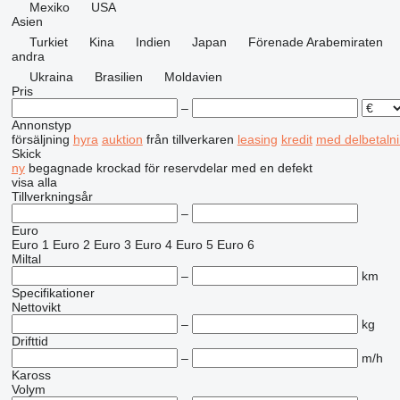
Mexiko
USA
Asien
Turkiet
Kina
Indien
Japan
Förenade Arabemiraten
andra
Ukraina
Brasilien
Moldavien
Pris
–
Annonstyp
försäljning
hyra
auktion
från tillverkaren
leasing
kredit
med delbetaln
Skick
ny
begagnade
krockad
för reservdelar
med en defekt
visa alla
Tillverkningsår
–
Euro
Euro 1
Euro 2
Euro 3
Euro 4
Euro 5
Euro 6
Miltal
–
km
Specifikationer
Nettovikt
–
kg
Drifttid
–
m/h
Kaross
Volym