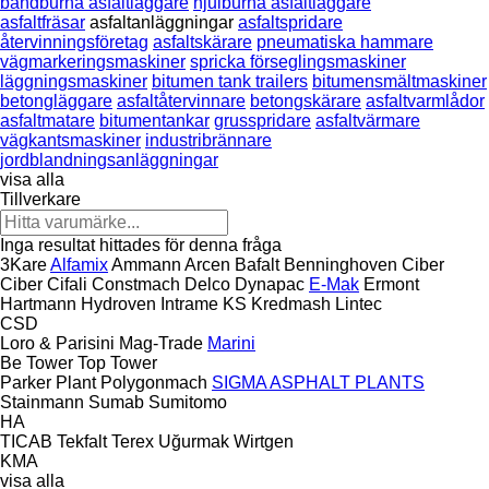
bandburna asfaltläggare
hjulburna asfaltläggare
asfaltfräsar
asfaltanläggningar
asfaltspridare
återvinningsföretag
asfaltskärare
pneumatiska hammare
vägmarkeringsmaskiner
spricka förseglingsmaskiner
läggningsmaskiner
bitumen tank trailers
bitumensmältmaskiner
betongläggare
asfaltåtervinnare
betongskärare
asfaltvarmlådor
asfaltmatare
bitumentankar
grusspridare
asfaltvärmare
vägkantsmaskiner
industribrännare
jordblandningsanläggningar
visa alla
Tillverkare
Inga resultat hittades för denna fråga
3Kare
Alfamix
Ammann
Arcen
Bafalt
Benninghoven
Ciber
Ciber
Cifali
Constmach
Delco
Dynapac
E-Mak
Ermont
Hartmann
Hydroven
Intrame
KS
Kredmash
Lintec
CSD
Loro & Parisini
Mag-Trade
Marini
Be Tower
Top Tower
Parker Plant
Polygonmach
SIGMA ASPHALT PLANTS
Stainmann
Sumab
Sumitomo
HA
TICAB
Tekfalt
Terex
Uğurmak
Wirtgen
KMA
visa alla