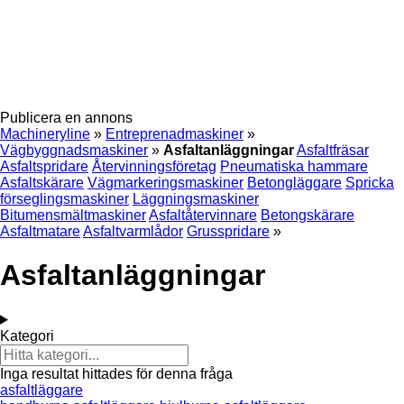
Publicera en annons
Machineryline
»
Entreprenadmaskiner
»
Vägbyggnadsmaskiner
»
Asfaltanläggningar
Asfaltfräsar
Asfaltspridare
Återvinningsföretag
Pneumatiska hammare
Asfaltskärare
Vägmarkeringsmaskiner
Betongläggare
Spricka
förseglingsmaskiner
Läggningsmaskiner
Bitumensmältmaskiner
Asfaltåtervinnare
Betongskärare
Asfaltmatare
Asfaltvarmlådor
Grusspridare
»
Asfaltanläggningar
Kategori
Inga resultat hittades för denna fråga
asfaltläggare