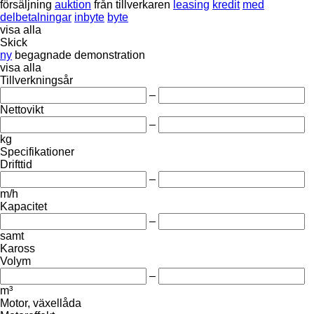
försäljning
auktion
från tillverkaren
leasing
kredit
med
delbetalningar
inbyte
byte
visa alla
Skick
ny
begagnade
demonstration
visa alla
Tillverkningsår
–
Nettovikt
–
kg
Specifikationer
Drifttid
–
m/h
Kapacitet
–
samt
Kaross
Volym
–
m³
Motor, växellåda