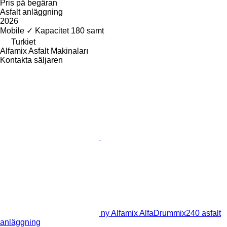
Pris på begäran
Asfalt anläggning
2026
Mobile
✓
Kapacitet
180 samt
Turkiet
Alfamix Asfalt Makinaları
Kontakta säljaren
ny Alfamix AlfaDrummix240 asfalt
anläggning