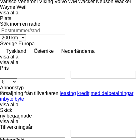
Varisco
Veneroni
Viking
Volvo
WM
Wacker Neuson
Wacker
Wayne
Weil
visa alla
Plats
Sök inom en radie
Sverige
Europa
Tyskland
Österrike
Nederländerna
visa alla
visa alla
Pris
–
Annonstyp
försäljning
från tillverkaren
leasing
kredit
med delbetalningar
inbyte
byte
visa alla
Skick
ny
begagnade
visa alla
Tillverkningsår
–