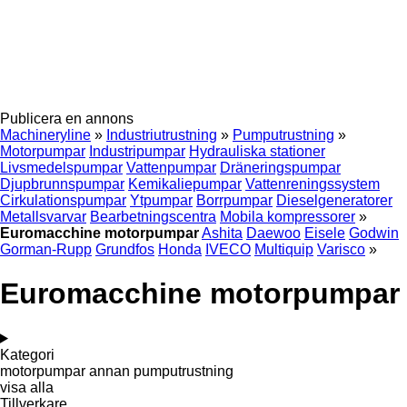
Publicera en annons
Machineryline
»
Industriutrustning
»
Pumputrustning
»
Motorpumpar
Industripumpar
Hydrauliska stationer
Livsmedelspumpar
Vattenpumpar
Dräneringspumpar
Djupbrunnspumpar
Kemikaliepumpar
Vattenreningssystem
Cirkulationspumpar
Ytpumpar
Borrpumpar
Dieselgeneratorer
Metallsvarvar
Bearbetningscentra
Mobila kompressorer
»
Euromacchine motorpumpar
Ashita
Daewoo
Eisele
Godwin
Gorman-Rupp
Grundfos
Honda
IVECO
Multiquip
Varisco
»
Euromacchine motorpumpar
Kategori
motorpumpar
annan pumputrustning
visa alla
Tillverkare