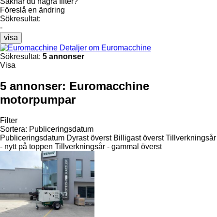
Saknar du några filter?
Föreslå en ändring
Sökresultat:
-
visa
Detaljer om Euromacchine
Sökresultat:
5 annonser
Visa
5 annonser:
Euromacchine
motorpumpar
Filter
Sortera
:
Publiceringsdatum
Publiceringsdatum
Dyrast överst
Billigast överst
Tillverkningsår
- nytt på toppen
Tillverkningsår - gammal överst