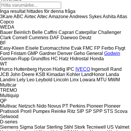
Inga resultat hittades för denna fråga
3Kare
ABC
Airtec
Altec
Amazone
Andrews Sykes
Ashita
Atlas
Copco
WEDA
Bauer
Beinlich
Belle
Caffini
Caprari
Caterpillar
Challenger
Clark
Cornell
Cummins
DAF
Daewoo
Deutz
BF
Easy-Kleen
Eisele
Euromacchine
Evak
FMC
FP
Ferbo
Flygt
Ford
Fristam
GMP
Gardner Denver
Geho
General
Godwin
Gorman-Rupp
Grundfos
HC
Hatz
Hidrostal
Honda
WT
Hurco
Huttenberg
Hycon
Hüdig
IPC
IVECO
Ingersoll Rand
JCB
John Deere
KSB
Kimadan
Kohler
LandHonor
Landa
Landini
Lely
Leo
Leybold
Lincoln
Linx
Lowara
MTU
MWM
Multicar
TREMO
Multiquip
QP
Multivac
Netzsch
Nido
Novus
PT
Perkins
Pioneer
Pioneer
Pratissoli
Proril
Pumpex
Reinke
Ritz
SIP
SP
SPP
STS
Scova
Selwood
D-series
Siemens
Sigma
Solar
Sterling
Stihl
Stork
Tecniwell
US
Valmet