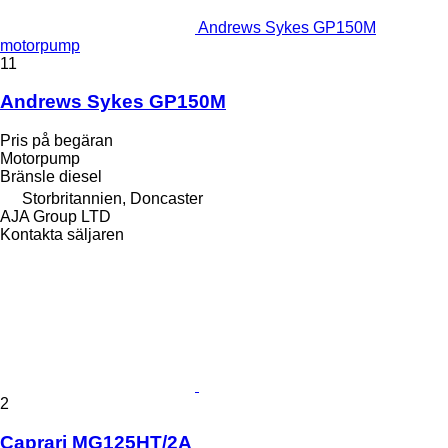
Andrews Sykes GP150M
motorpump
11
Andrews Sykes GP150M
Pris på begäran
Motorpump
Bränsle
diesel
Storbritannien, Doncaster
AJA Group LTD
Kontakta säljaren
2
Caprari MG125HT/2A