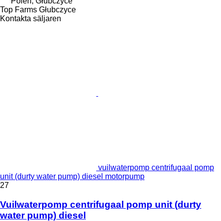
Polen, Głubczyce
Top Farms Głubczyce
Kontakta säljaren
vuilwaterpomp centrifugaal pomp
unit (durty water pump) diesel motorpump
27
Vuilwaterpomp centrifugaal pomp unit (durty
water pump) diesel