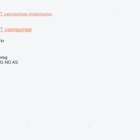
T vannpumpe
 kr
elag
G.NO AS