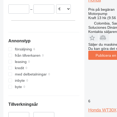
Honda
–
Pris på begäran
Motorpump
Kraft
13 hk (9.56
Colombia, Sa
Soluciones Dinám
Kontakta säljaren
Annonstyp
Säljer du maskine
Du kan göra det 
försäljning
Publicera en
från tillverkaren
leasing
kredit
med delbetalningar
inbyte
byte
6
Tillverkningsår
Honda WT30X
–