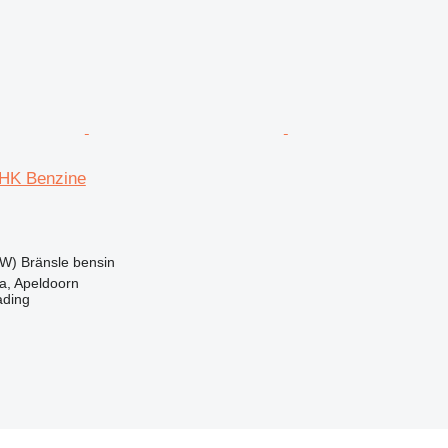
HK Benzine
kW)
Bränsle
bensin
a, Apeldoorn
ading