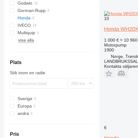
Godwin
BF
Gorman-Rupp
Honda
10
IVECO
WT
Honda WH20X
Multiquip
TREMO
WT30
visa alla
QP
D-series
1 000 €
≈ 10 960
Motorpump
1900
Norge, Trønd
LANDBRUKSSAL
Plats
Kontakta säljaren
Sök inom en radie
Sverige
Europa
andra
Norge
Nederländerna
Colombia
6
Pris