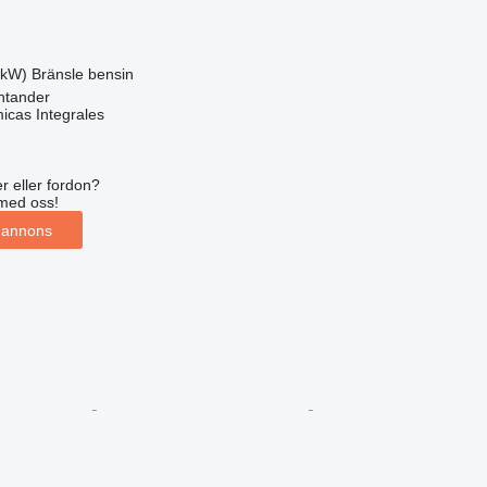
 kW)
Bränsle
bensin
ntander
icas Integrales
r eller fordon?
med oss!
 annons