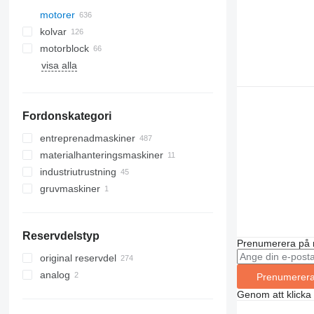
motorer
kolvar
motorblock
visa alla
Fordonskategori
entreprenadmaskiner
materialhanteringsmaskiner
grävmaskiner
industriutrustning
kranar
gaffeltruckar
kedjegrävare
gruvmaskiner
borrutrustning
elektrisk generatorer
midigrävare
mobilkranar
dieseldrivna gaffeltruckar
vägbyggnadsmaskiner
kompressorer
stenbrottsutrustning
minigrävare
borriggar
teleskoplastare
andra generatorer
vältar
andra industriutrustning
traktorgrävare
asfaltläggare
minidumpers
Reservdelstyp
schaktningsutrustning
Prenumerera på 
lyftplattformar
bulldozers
original reservdel
bygglastare
komprimatorer
bomliftar
analog
Prenumerer
andra entreprenadmaskiner
hjullastare
Genom att klicka
kompakta bandlastare