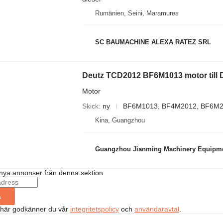
Rumänien, Seini, Maramures
SC BAUMACHINE ALEXA RATEZ SRL
Deutz TCD2012 BF6M1013 motor till 
Motor
Skick
ny
BF6M1013, BF4M2012, BF6M2
Kina, Guangzhou
Guangzhou Jianming Machinery Equipmen
nya annonser från denna sektion
a
 här godkänner du vår
integritetspolicy
och
användaravtal
.