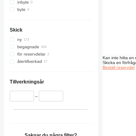
907
inbyte
924
byte
928
930
Skick
950
955
ny
962
begagnade
963
för reservdelar
Kan inte hitta en 
966
återtillverkad
Skicka en förfråg
972
Beställ reservdel
973
980
Tillverkningsår
988
992
–
C-series
DE
D series
F-series
G-series
Saknar du några filter?