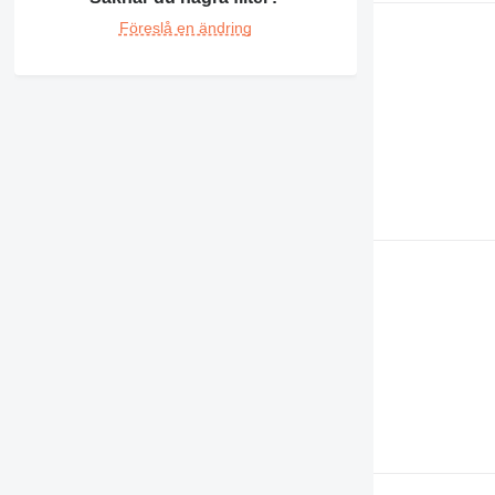
IT
Föreslå en ändring
M-series
PC
TH
V-series