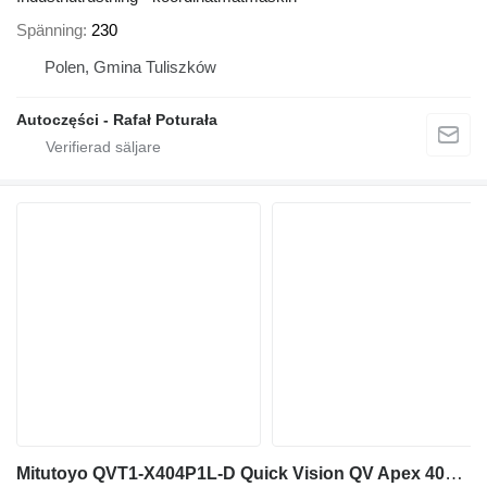
Spänning
230
Polen, Gmina Tuliszków
Autoczęści - Rafał Poturała
Mitutoyo QVT1-X404P1L-D Quick Vision QV Apex 404 Pro Touch Prob