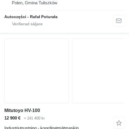
Polen, Gmina Tuliszków
Autoczęści - Rafał Poturała
Mitutoyo HV-100
12 900 €
≈ 141 400 kr
Industriutrustning - koordinatmätmaskin