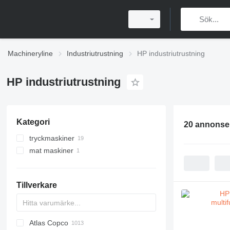
Machineryline
Industriutrustning
HP industriutrustning
HP industriutrustning
Kategori
20 annonse
tryckmaskiner
mat maskiner
skrivare
plotters
dryckesutrustningar
3D-skrivare
maskiner för varmfoliestämpling
digital tryckmaskiner
andra dryckesutrustningar
Tillverkare
offsettryckmaskiner
storformatsskrivare
förtryck utrustning
multifunktionsenheter
professionella skanners
Atlas Copco
PDS
APD
AB
Ensis
VZ
AG3