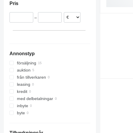
Pris
Schweiz
Frankrike
–
Litauen
Ungern
Annonstyp
försäljning
auktion
från tillverkaren
leasing
kredit
med delbetalningar
inbyte
byte
Tillverkningsår