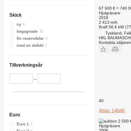
67 500 €
≈ 740 0
Hjulgrävare
Skick
2018
2 413 m/h
ny
Kraft
56.6 kW (77
begagnade
Tyskland, Fa
HKL BAUMASCH
för reservdelar
Kontakta säljaren
med en defekt
Tillverkningsår
–
40
Atlas 1404K
Euro
2 500 
Euro 1
Hjulgrävare
2006
Euro 2