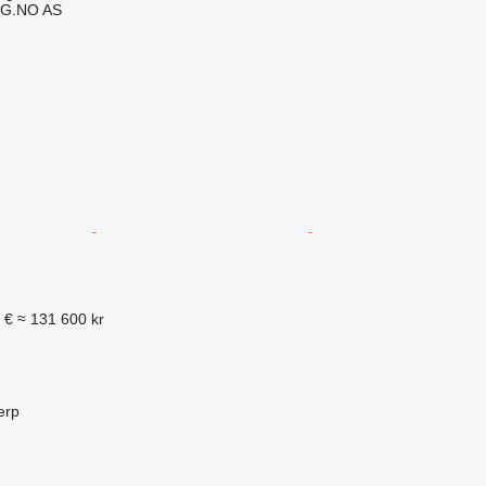
G.NO AS
 €
≈ 131 600 kr
erp