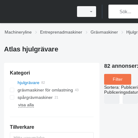
Machineryline
Entreprenadmaskiner
Grävmaskiner
Hjulg
Atlas hjulgrävare
82 annonser
Kategori
Filter
hjulgrävare
Sortera
:
Publicer
grävmaskiner för omlastning
Publiceringsdatu
spårgrävmaskiner
visa alla
Tillverkare