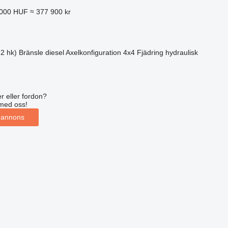
 000 HUF
≈ 377 900 kr
2 hk)
Bränsle
diesel
Axelkonfiguration
4x4
Fjädring
hydraulisk
r eller fordon?
med oss!
 annons