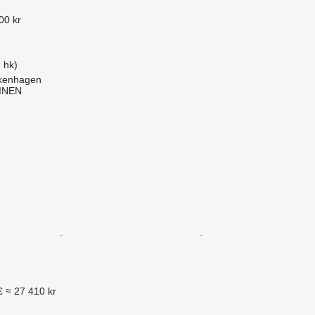
00 kr
 hk)
lkenhagen
INEN
€
≈ 27 410 kr