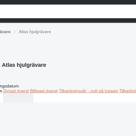
rävare
Atlas hjulgrävare
:
Atlas hjulgrävare
ingsdatum
m
Dyrast överst
Billigast överst
Tillverkningsår - nytt på toppen
Tillverk