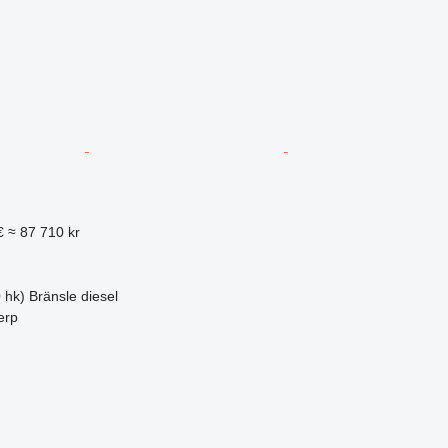
€
≈ 87 710 kr
 hk)
Bränsle
diesel
erp