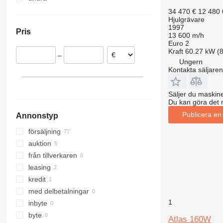
Nederländerna
Ukraina
34 470 €
12 480
Hjulgrävare
Polen
1997
Pris
Ungern
13 600 m/h
Euro 2
Norge
Kraft
60.27 kW (8
–
Litauen
Ungern
Kontakta säljaren
Belgien
Rumänien
visa alla
Säljer du maskine
Du kan göra det 
Publicera en
Annonstyp
försäljning
auktion
från tillverkaren
leasing
kredit
med delbetalningar
1
inbyte
byte
Atlas 160W