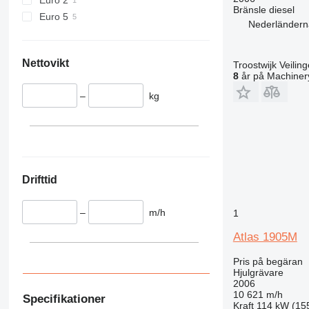
Bränsle
diesel
Euro 5
Nederländerna
Nettovikt
Troostwijk Veiling
8
år på Machinery
–
kg
Drifttid
–
m/h
1
Atlas 1905M
Pris på begäran
Hjulgrävare
2006
10 621 m/h
Specifikationer
Kraft
114 kW (15