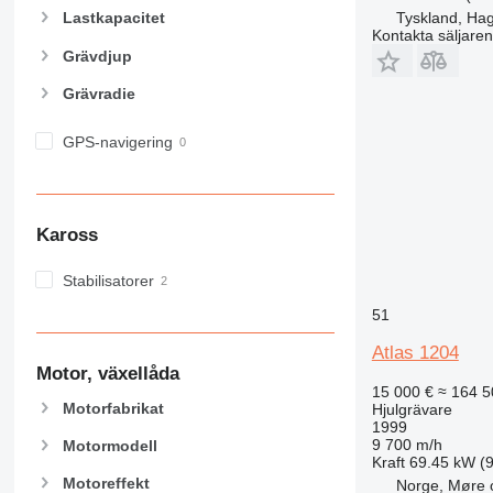
Tyskland, Ha
Lastkapacitet
Kontakta säljaren
Grävdjup
Grävradie
GPS-navigering
Kaross
Stabilisatorer
51
Atlas 1204
Motor, växellåda
15 000 €
≈ 164 5
Motorfabrikat
Hjulgrävare
1999
9 700 m/h
Motormodell
Kraft
69.45 kW (9
Motoreffekt
Norge, Møre 