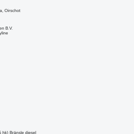
, Oirschot
en B.V.
line
5 hk)
Bränsle
diesel