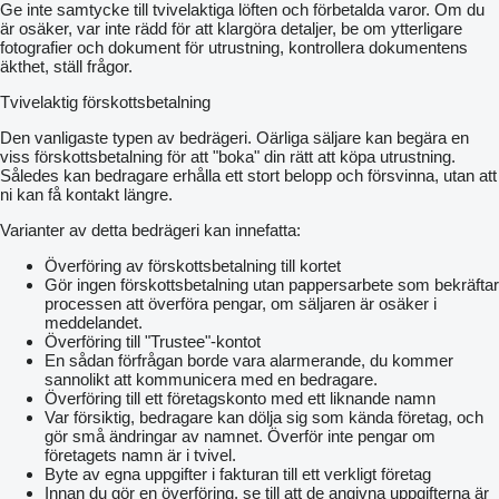
Ge inte samtycke till tvivelaktiga löften och förbetalda varor. Om du
är osäker, var inte rädd för att klargöra detaljer, be om ytterligare
fotografier och dokument för utrustning, kontrollera dokumentens
äkthet, ställ frågor.
Tvivelaktig förskottsbetalning
Den vanligaste typen av bedrägeri. Oärliga säljare kan begära en
viss förskottsbetalning för att "boka" din rätt att köpa utrustning.
Således kan bedragare erhålla ett stort belopp och försvinna, utan att
ni kan få kontakt längre.
Varianter av detta bedrägeri kan innefatta:
Överföring av förskottsbetalning till kortet
Gör ingen förskottsbetalning utan pappersarbete som bekräftar
processen att överföra pengar, om säljaren är osäker i
meddelandet.
Överföring till "Trustee"-kontot
En sådan förfrågan borde vara alarmerande, du kommer
sannolikt att kommunicera med en bedragare.
Överföring till ett företagskonto med ett liknande namn
Var försiktig, bedragare kan dölja sig som kända företag, och
gör små ändringar av namnet. Överför inte pengar om
företagets namn är i tvivel.
Byte av egna uppgifter i fakturan till ett verkligt företag
Innan du gör en överföring, se till att de angivna uppgifterna är