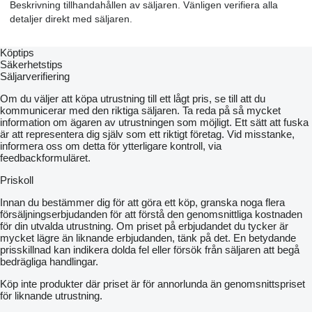
Beskrivning tillhandahållen av säljaren. Vänligen verifiera alla
detaljer direkt med säljaren.
Köptips
Säkerhetstips
Säljarverifiering
Om du väljer att köpa utrustning till ett lågt pris, se till att du
kommunicerar med den riktiga säljaren. Ta reda på så mycket
information om ägaren av utrustningen som möjligt. Ett sätt att fuska
är att representera dig själv som ett riktigt företag. Vid misstanke,
informera oss om detta för ytterligare kontroll, via
feedbackformuläret.
Priskoll
Innan du bestämmer dig för att göra ett köp, granska noga flera
försäljningserbjudanden för att förstå den genomsnittliga kostnaden
för din utvalda utrustning. Om priset på erbjudandet du tycker är
mycket lägre än liknande erbjudanden, tänk på det. En betydande
prisskillnad kan indikera dolda fel eller försök från säljaren att begå
bedrägliga handlingar.
Köp inte produkter där priset är för annorlunda än genomsnittspriset
för liknande utrustning.