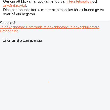
Genom att klicka här godkänner du vår
integritetspolicy
och
användaravtal
.
Dina personuppgifter kommer att behandlas för att kunna ge ett
svar på din begäran.
Se också
Teleskoplastare
Roterande teleskoplastare
Teleskophjullastare
Betongbilar
Liknande annonser