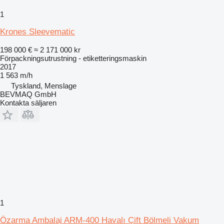
1
Krones Sleevematic
198 000 €
≈ 2 171 000 kr
Förpackningsutrustning - etiketteringsmaskin
2017
1 563 m/h
Tyskland, Menslage
BEVMAQ GmbH
Kontakta säljaren
1
Özarma Ambalaj ARM-400 Havalı Çift Bölmeli Vakum