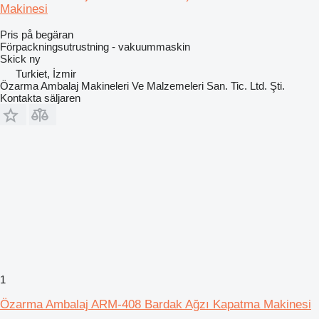
Makinesi
Pris på begäran
Förpackningsutrustning - vakuummaskin
Skick
ny
Turkiet, İzmir
Özarma Ambalaj Makineleri Ve Malzemeleri San. Tic. Ltd. Şti.
Kontakta säljaren
1
Özarma Ambalaj ARM-408 Bardak Ağzı Kapatma Makinesi