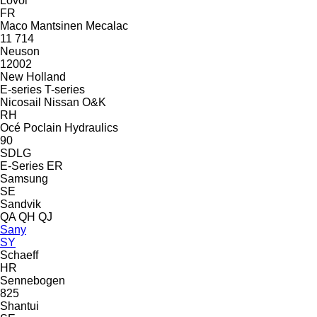
Lovol
FR
Maco
Mantsinen
Mecalac
11
714
Neuson
12002
New Holland
E-series
T-series
Nicosail
Nissan
O&K
RH
Océ
Poclain Hydraulics
90
SDLG
E-Series
ER
Samsung
SE
Sandvik
QA
QH
QJ
Sany
SY
Schaeff
HR
Sennebogen
825
Shantui