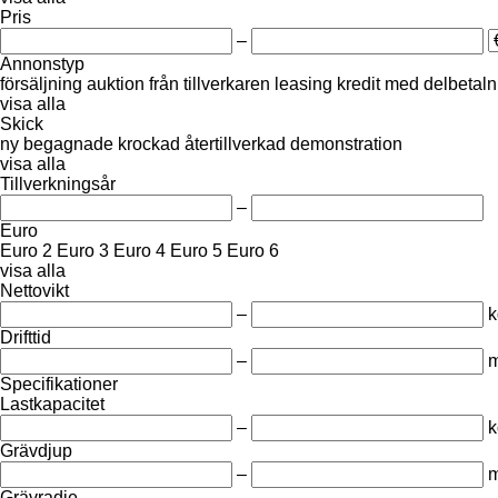
Pris
–
Annonstyp
försäljning
auktion
från tillverkaren
leasing
kredit
med delbetaln
visa alla
Skick
ny
begagnade
krockad
återtillverkad
demonstration
visa alla
Tillverkningsår
–
Euro
Euro 2
Euro 3
Euro 4
Euro 5
Euro 6
visa alla
Nettovikt
–
k
Drifttid
–
m
Specifikationer
Lastkapacitet
–
k
Grävdjup
–
Grävradie