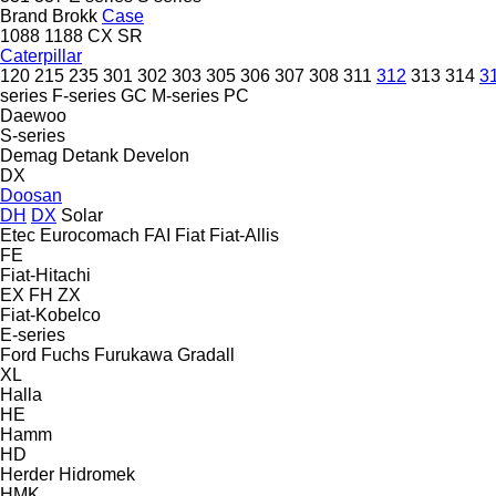
Brand
Brokk
Case
1088
1188
CX
SR
Caterpillar
120
215
235
301
302
303
305
306
307
308
311
312
313
314
3
series
F-series
GC
M-series
PC
Daewoo
S-series
Demag
Detank
Develon
DX
Doosan
DH
DX
Solar
Etec
Eurocomach
FAI
Fiat
Fiat-Allis
FE
Fiat-Hitachi
EX
FH
ZX
Fiat-Kobelco
E-series
Ford
Fuchs
Furukawa
Gradall
XL
Halla
HE
Hamm
HD
Herder
Hidromek
HMK