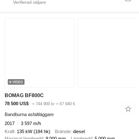
VIDEO
BOMAG BF800C
78 500 US$
≈ 744 900 kr
≈ 67 940 €
Bandburna asfaltläggare
2017
3 597 m/h
Kraft
135 kW (184 hk)
Bränsle
diesel
Maximal läggbredd
9 000 mm
Läggbredd
5 000 mm