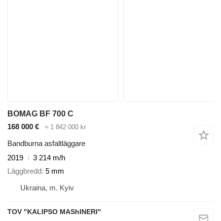
BOMAG BF 700 C
168 000 €
≈ 1 842 000 kr
Bandburna asfaltläggare
2019
3 214 m/h
Läggbredd
5 mm
Ukraina, m. Kyiv
TOV "KALIPSO MAShINERI"