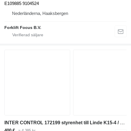
E109885 9104524
Nederländerna, Haaksbergen
Forklift Focus B.V.
INTER CONTROL 172199 styrenhet till Linde K15-4 / Still MX15-4 gaffeltruck
400 €
≈ 4 385 kr