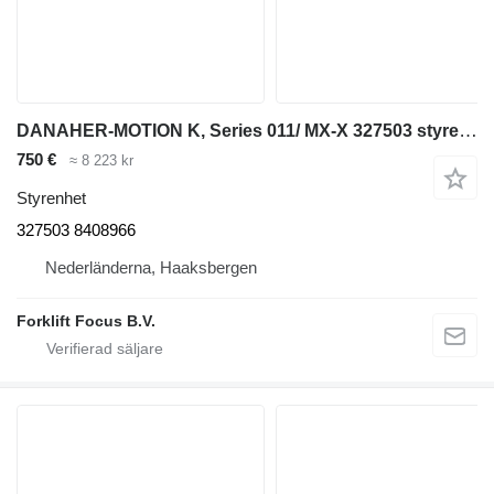
DANAHER-MOTION K, Series 011/ MX-X 327503 styrenhet till Linde K, Series 011/ MX-X materialhanteringsmaskin
750 €
≈ 8 223 kr
Styrenhet
327503 8408966
Nederländerna, Haaksbergen
Forklift Focus B.V.