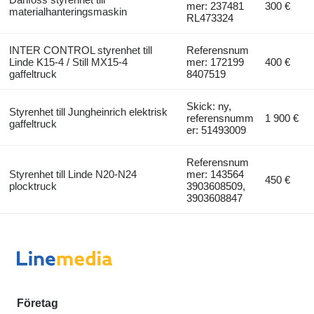
mer: 237481
300 €
materialhanteringsmaskin
RL473324
INTER CONTROL styrenhet till
Referensnum
Linde K15-4 / Still MX15-4
mer: 172199
400 €
gaffeltruck
8407519
Skick: ny,
Styrenhet till Jungheinrich elektrisk
referensnumm
1 900 €
gaffeltruck
er: 51493009
Referensnum
Styrenhet till Linde N20-N24
mer: 143564
450 €
plocktruck
3903608509,
3903608847
Företag