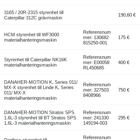
3165 / 20R-2315 styrenhet till
190,60 €
Caterpillar 312C grävmaskin
Referensnum
HCM styrenhet till WF3000
mer: 130682
175 €
materialhanteringsmaskin
815250-001
Referensnum
Styrenhet till Caterpillar NK16K
mer: E00058
400 €
materialhanteringsmaskin
RL450685
DANAHER-MOTION K, Series 011/
Referensnum
MX-X styrenhet till Linde K, Series
mer: 327503
750 €
011/ MX-X
8408966
materialhanteringsmaskin
DANAHER-MOTION Stratos SPS
Referensnum
1.6L-3 styrenhet till BT Stratos SPS
mer: 241330
295 €
1.6L-3 materialhanteringsmaskin
149194-003
Referensnum
Danfoss styrenhet till