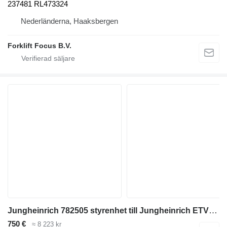
237481 RL473324
Nederländerna, Haaksbergen
Forklift Focus B.V.
Jungheinrich 782505 styrenhet till Jungheinrich ETV112/ETV116 skjutstativtruck
750 €
≈ 8 223 kr