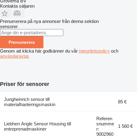
Grovema BV
Kontakta säljaren
Prenumerera på nya annonser från denna sektion
sensorer
Prenumerera
Genom att klicka här godkänner du vår
integritetspolicy
och
användaravtal
.
Priser för sensorer
Jungheinrich sensor till
85 €
materialhanteringsmaskin
Referen
Liebherr Angle Sensor Housing till
snumme
1 560 €
entreprenadmaskiner
r:
9002960