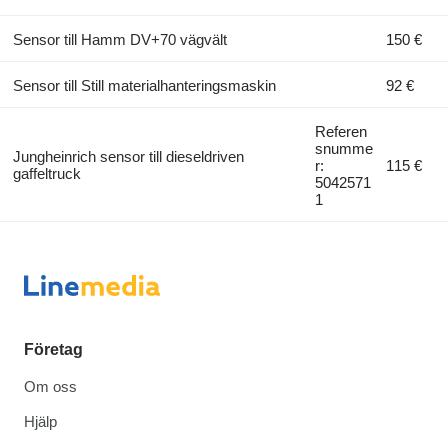
Sensor till Hamm DV+70 vägvält
150 €
Sensor till Still materialhanteringsmaskin
92 €
Referen
snumme
Jungheinrich sensor till dieseldriven
r:
115 €
gaffeltruck
5042571
1
Företag
Om oss
Hjälp