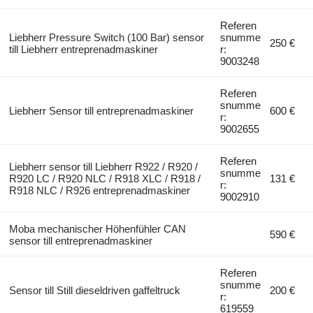
Referen
Liebherr Pressure Switch (100 Bar) sensor
snumme
250 €
till Liebherr entreprenadmaskiner
r:
9003248
Referen
snumme
Liebherr Sensor till entreprenadmaskiner
600 €
r:
9002655
Referen
Liebherr sensor till Liebherr R922 / R920 /
snumme
R920 LC / R920 NLC / R918 XLC / R918 /
131 €
r:
R918 NLC / R926 entreprenadmaskiner
9002910
Moba mechanischer Höhenfühler CAN
590 €
sensor till entreprenadmaskiner
Referen
snumme
Sensor till Still dieseldriven gaffeltruck
200 €
r:
619559