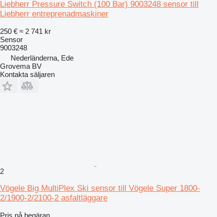
Liebherr Pressure Switch (100 Bar) 9003248 sensor till
Liebherr entreprenadmaskiner
250 €
≈ 2 741 kr
Sensor
9003248
Nederländerna, Ede
Grovema BV
Kontakta säljaren
2
Vögele Big MultiPlex Ski sensor till Vögele Super 1800-
2/1900-2/2100-2 asfaltläggare
Pris på begäran